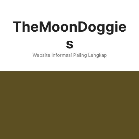
Skip
to
content
TheMoonDoggie
s
Website Informasi Paling Lengkap