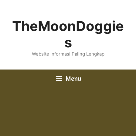
Skip
to
content
TheMoonDoggie
s
Website Informasi Paling Lengkap
Menu