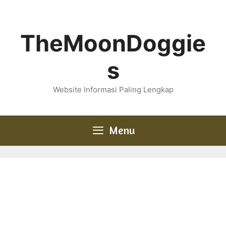
Skip
to
content
TheMoonDoggie
s
Website Informasi Paling Lengkap
Menu