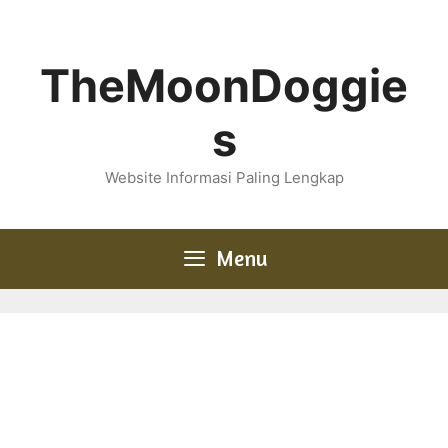
Skip
to
content
TheMoonDoggie
s
Website Informasi Paling Lengkap
Menu