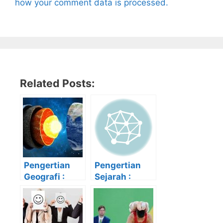
how your comment data is processed.
Related Posts:
Pengertian
Pengertian
Geografi :
Sejarah :
Ruang
Definisi,
Lingkup,
Ruang
Objek serta
Lingkup
Cabangnya
beserta