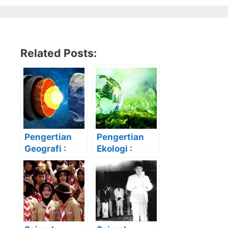
Related Posts:
Pengertian
Pengertian
Geografi :
Ekologi :
Ruang
Ruang
Lingkup,
Lingkup,
Objek serta
Aspek,
Cabangnya
Manfaat,
Jenis-Jenis