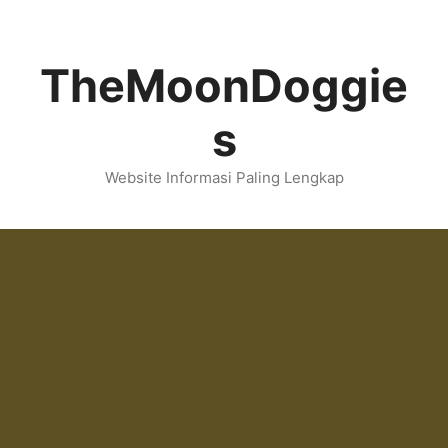
Skip
to
content
TheMoonDoggie
s
Website Informasi Paling Lengkap