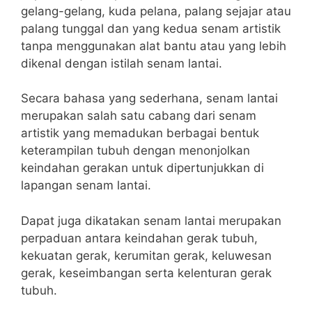
gelang-gelang, kuda pelana, palang sejajar atau
palang tunggal dan yang kedua senam artistik
tanpa menggunakan alat bantu atau yang lebih
dikenal dengan istilah senam lantai.
Secara bahasa yang sederhana, senam lantai
merupakan salah satu cabang dari senam
artistik yang memadukan berbagai bentuk
keterampilan tubuh dengan menonjolkan
keindahan gerakan untuk dipertunjukkan di
lapangan senam lantai.
Dapat juga dikatakan senam lantai merupakan
perpaduan antara keindahan gerak tubuh,
kekuatan gerak, kerumitan gerak, keluwesan
gerak, keseimbangan serta kelenturan gerak
tubuh.