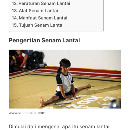
Peraturan Senam Lantai
Alat Senam Lantai
Manfaat Senam Lantai
Tujuan Senam Lantai
Pengertian Senam Lantai
www.volimaniak.com
Dimulai dari mengenal apa itu senam lantai