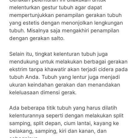
melenturkan gestur tubuh agar dapat
mempertunjukkan penampilan gerakan tubuh
yang estetis dengan menonjolkan lengkungan
tubuh. Misalnya saja mengakhiri penampilan
dengan gerakan salto.
Selain itu, tingkat kelenturan tubuh juga
mendukung untuk melakukan berbagai gerakan
ekstrim tanpa khawatir akan terjadi cidera pada
tubuh Anda. Tubuh yang lentur juga menjadi
ukuran keindahan gerakan dan menandakan
keleluasaan dimensi gerak.
Ada beberapa titik tubuh yang harus dilatih
kelenturannya seperti dengan melakukan split
samping, split depan, cium lantai, kayang ke
belakang, samping, kiri dan kanan, dan