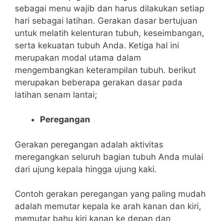
sebagai menu wajib dan harus dilakukan setiap
hari sebagai latihan. Gerakan dasar bertujuan
untuk melatih kelenturan tubuh, keseimbangan,
serta kekuatan tubuh Anda. Ketiga hal ini
merupakan modal utama dalam
mengembangkan keterampilan tubuh. berikut
merupakan beberapa gerakan dasar pada
latihan senam lantai;
Peregangan
Gerakan peregangan adalah aktivitas
meregangkan seluruh bagian tubuh Anda mulai
dari ujung kepala hingga ujung kaki.
Contoh gerakan peregangan yang paling mudah
adalah memutar kepala ke arah kanan dan kiri,
memutar bahu kiri kanan ke depan dan