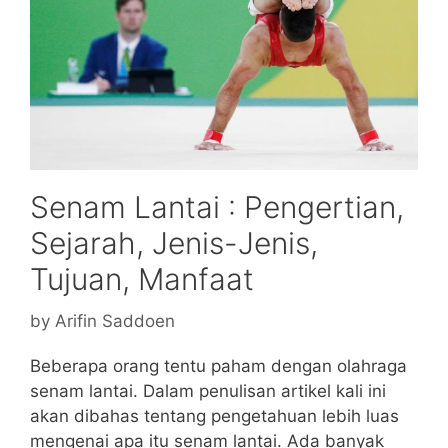
Senam Lantai : Pengertian,
Sejarah, Jenis-Jenis,
Tujuan, Manfaat
by
Arifin Saddoen
Beberapa orang tentu paham dengan olahraga
senam lantai. Dalam penulisan artikel kali ini
akan dibahas tentang pengetahuan lebih luas
mengenai apa itu senam lantai. Ada banyak