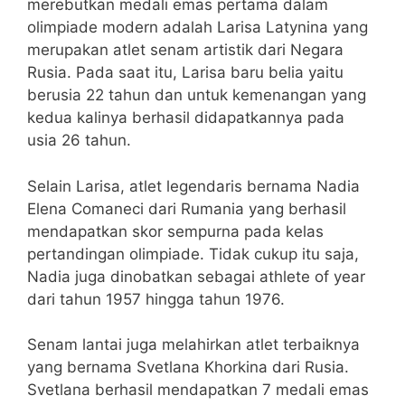
merebutkan medali emas pertama dalam
olimpiade modern adalah Larisa Latynina yang
merupakan atlet senam artistik dari Negara
Rusia. Pada saat itu, Larisa baru belia yaitu
berusia 22 tahun dan untuk kemenangan yang
kedua kalinya berhasil didapatkannya pada
usia 26 tahun.
Selain Larisa, atlet legendaris bernama Nadia
Elena Comaneci dari Rumania yang berhasil
mendapatkan skor sempurna pada kelas
pertandingan olimpiade. Tidak cukup itu saja,
Nadia juga dinobatkan sebagai athlete of year
dari tahun 1957 hingga tahun 1976.
Senam lantai juga melahirkan atlet terbaiknya
yang bernama Svetlana Khorkina dari Rusia.
Svetlana berhasil mendapatkan 7 medali emas