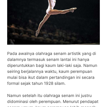
Pada awalnya olahraga senam artistik yang di
dalamnya termasuk senam lantai ini hanya
diperuntukkan bagi kaum laki-laki saja. Namun
seiring berjalannya waktu, kaum perempuan
mulai bisa ikut dalam pertandingan ini secara
formal sejak tahun 1928 silam.
Namun setelah itu olahraga senam ini justru
didominasi oleh perempuan. Menurut pendapat