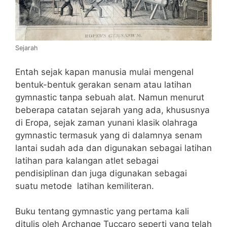
Sejarah
Entah sejak kapan manusia mulai mengenal
bentuk-bentuk gerakan senam atau latihan
gymnastic tanpa sebuah alat. Namun menurut
beberapa catatan sejarah yang ada, khususnya
di Eropa, sejak zaman yunani klasik olahraga
gymnastic termasuk yang di dalamnya senam
lantai sudah ada dan digunakan sebagai latihan
latihan para kalangan atlet sebagai
pendisiplinan dan juga digunakan sebagai
suatu metode latihan kemiliteran.
Buku tentang gymnastic yang pertama kali
ditulis oleh Archange Tuccaro seperti yang telah