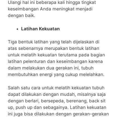
Ulangi hal ini beberapa kali hingga tingkat
keseimbangan Anda meningkat menjadi
dengan baik.
Latihan Kekuatan
Tiga bentuk latihan yang telah dijelaskan di
atas sebenarnya merupakan bentuk latihan
untuk melatih kekuatan terutama pada bagian
latihan pelenturan dan keseimbangan karena
dalam melakukan dua gerakan ini, tubuh
membutuhkan energi yang cukup melelahkan.
Salah satu cara untuk melatih kekuatan tubuh
dapat dilakukan dengan mudah, misalnya saja
dengan berlari, bersepeda, berenang, back sit
up, push up dan sebagainya. Latihan kekuatan
ini juga bisa dilakukan dengan gerakan-gerakan