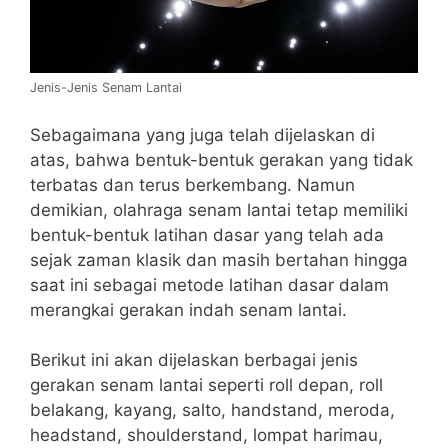
Jenis-Jenis Senam Lantai
Sebagaimana yang juga telah dijelaskan di
atas, bahwa bentuk-bentuk gerakan yang tidak
terbatas dan terus berkembang. Namun
demikian, olahraga senam lantai tetap memiliki
bentuk-bentuk latihan dasar yang telah ada
sejak zaman klasik dan masih bertahan hingga
saat ini sebagai metode latihan dasar dalam
merangkai gerakan indah senam lantai.
Berikut ini akan dijelaskan berbagai jenis
gerakan senam lantai seperti roll depan, roll
belakang, kayang, salto, handstand, meroda,
headstand, shoulderstand, lompat harimau,