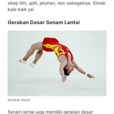
sikap lilin, split, jatuhan, dan sebagainya. Simak
baik-baik ya!
Gerakan Dasar Senam Lantai
Gerakan Dasar
Senam lantai juga memiliki gerakan dasar