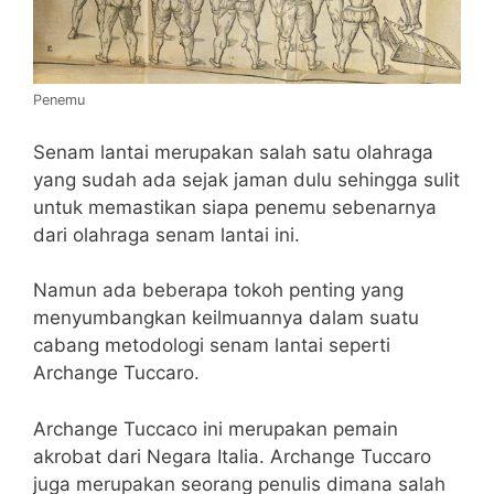
Penemu
Senam lantai merupakan salah satu olahraga
yang sudah ada sejak jaman dulu sehingga sulit
untuk memastikan siapa penemu sebenarnya
dari olahraga senam lantai ini.
Namun ada beberapa tokoh penting yang
menyumbangkan keilmuannya dalam suatu
cabang metodologi senam lantai seperti
Archange Tuccaro.
Archange Tuccaco ini merupakan pemain
akrobat dari Negara Italia. Archange Tuccaro
juga merupakan seorang penulis dimana salah