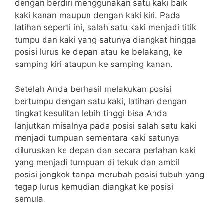
dengan berdiri menggunakan satu kaki baik
kaki kanan maupun dengan kaki kiri. Pada
latihan seperti ini, salah satu kaki menjadi titik
tumpu dan kaki yang satunya diangkat hingga
posisi lurus ke depan atau ke belakang, ke
samping kiri ataupun ke samping kanan.
Setelah Anda berhasil melakukan posisi
bertumpu dengan satu kaki, latihan dengan
tingkat kesulitan lebih tinggi bisa Anda
lanjutkan misalnya pada posisi salah satu kaki
menjadi tumpuan sementara kaki satunya
diluruskan ke depan dan secara perlahan kaki
yang menjadi tumpuan di tekuk dan ambil
posisi jongkok tanpa merubah posisi tubuh yang
tegap lurus kemudian diangkat ke posisi
semula.