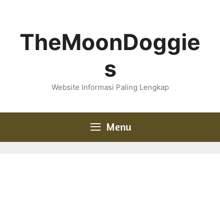
Skip
to
content
TheMoonDoggie
s
Website Informasi Paling Lengkap
Menu