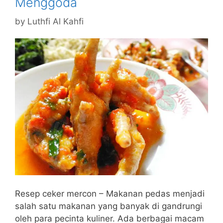
Menggoda
by
Luthfi Al Kahfi
Resep ceker mercon – Makanan pedas menjadi
salah satu makanan yang banyak di gandrungi
oleh para pecinta kuliner. Ada berbagai macam