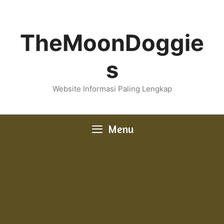
Skip
to
content
TheMoonDoggie
s
Website Informasi Paling Lengkap
Menu