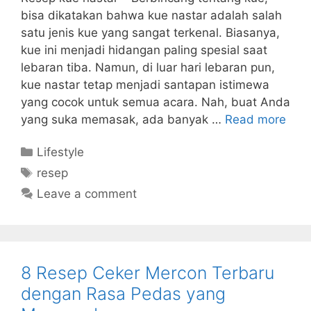
bisa dikatakan bahwa kue nastar adalah salah
satu jenis kue yang sangat terkenal. Biasanya,
kue ini menjadi hidangan paling spesial saat
lebaran tiba. Namun, di luar hari lebaran pun,
kue nastar tetap menjadi santapan istimewa
yang cocok untuk semua acara. Nah, buat Anda
yang suka memasak, ada banyak …
Read more
Categories
Lifestyle
Tags
resep
Leave a comment
8 Resep Ceker Mercon Terbaru
dengan Rasa Pedas yang