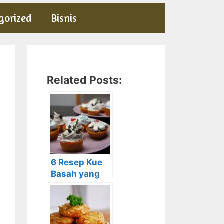
gorized
Bisnis
Related Posts:
6 Resep Kue
Basah yang
Enak dan
Lezat Serta
Mudah Dibuat