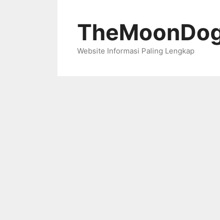
Skip
to
TheMoonDog
content
Website Informasi Paling Lengkap