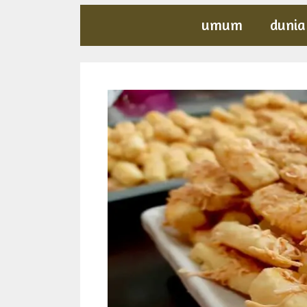
umum
dunia