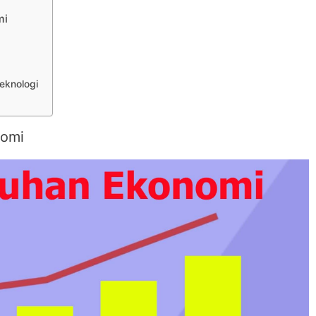
mi
eknologi
nomi