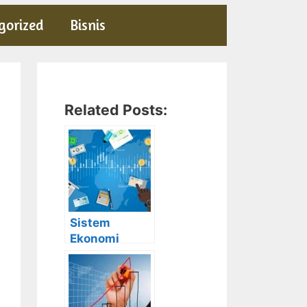
gorized
Bisnis
Related Posts:
Sistem
Ekonomi
Campuran:
Pengertian,
Ciri,
Kelebihan dan