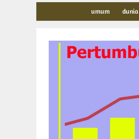
umum
dunia