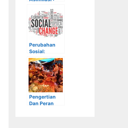
Ciri-Ciri,
Syarat,
Contoh dan
Faktor
Pendorongny
a
Perubahan
Sosial:
Pengertian,
Teori, Faktor,
Ciri-Ciri,
Bentuk dan
Dampaknya
Pengertian
Dan Peran
Pelaku
Ekonomi yang
Wajib Anda