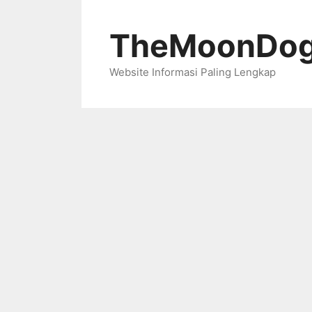
Skip
to
TheMoonDog
content
Website Informasi Paling Lengkap