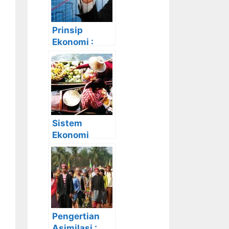
Kekurangan
Prinsip
Ekonomi :
Pengertian,
Ciri-Ciri,
Prinsip dan
Tujuannya
Sistem
Ekonomi
Tradisional :
Ciri-Ciri
beserta
Kelebihan dan
Kekurangan
Pengertian
Asimilasi :