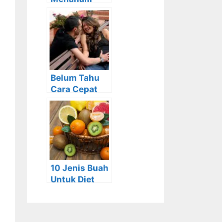
Anggur yang
Baik dan
benar beserta
Manfaatnya
Belum Tahu
Cara Cepat
Hamil Pasca
Menikah ?
Lakukan Cara
Berikut ini
10 Jenis Buah
Untuk Diet
yang Akan
Menurunkan
Berat Badan