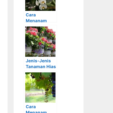
Cara
Menanam
Anggrek:
Jenis-Jenis,
Gambar dan
Penjelasanny
a
Jenis-Jenis
Tanaman Hias
untuk
Mempercanti
k Pekarangan
Cara
Menanam