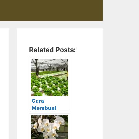
Related Posts:
Cara
Membuat
Tanaman
Hidroponik
Dengan
Mudah