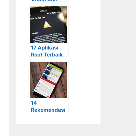
Dengan
Kualitas
Gambar
Terbaik
17 Aplikasi
Root Terbaik
yang Bisa
Anda
Gunakan
14
Rekomendasi
Aplikasi
Ganda
Terbaik untuk