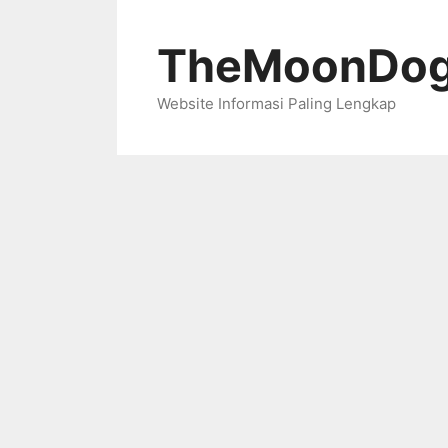
Skip
to
TheMoonDog
content
Website Informasi Paling Lengkap