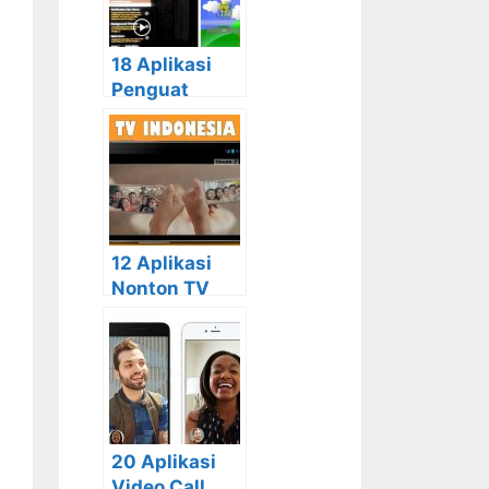
Gambarnya
18 Aplikasi
Penguat
Sinyal Terbaik
untuk
Menguatkan
Jaringan
Seluler dan
WiFi
12 Aplikasi
Nonton TV
Terbaik yang
Wajib Anda
Punya
20 Aplikasi
Video Call