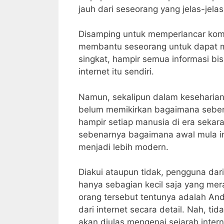
jauh dari seseorang yang jelas-jel
Disamping untuk memperlancar komunik
membantu seseorang untuk dapat m
singkat, hampir semua informasi bi
internet itu sendiri.
Namun, sekalipun dalam keseharia
belum memikirkan bagaimana sebena
hampir setiap manusia di era sekar
sebenarnya bagaimana awal mula in
menjadi lebih modern.
Diakui ataupun tidak, pengguna dar
hanya sebagian kecil saja yang me
orang tersebut tentunya adalah An
dari internet secara detail. Nah, t
akan diulas mengenai sejarah int