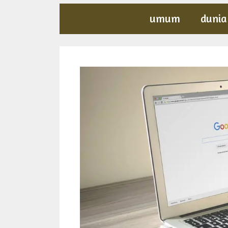
umum
dunia