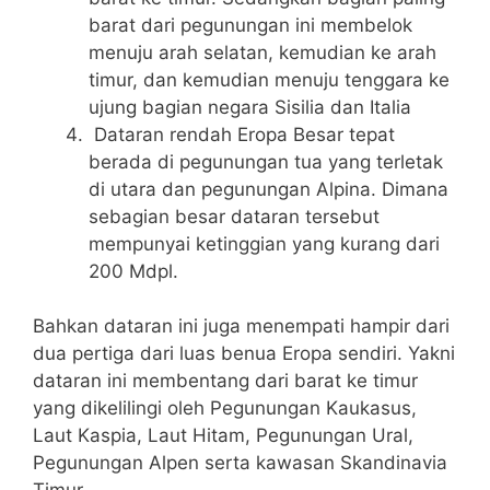
barat dari pegunungan ini membelok
menuju arah selatan, kemudian ke arah
timur, dan kemudian menuju tenggara ke
ujung bagian negara Sisilia dan Italia
Dataran rendah Eropa Besar tepat
berada di pegunungan tua yang terletak
di utara dan pegunungan Alpina. Dimana
sebagian besar dataran tersebut
mempunyai ketinggian yang kurang dari
200 Mdpl.
Bahkan dataran ini juga menempati hampir dari
dua pertiga dari luas benua Eropa sendiri. Yakni
dataran ini membentang dari barat ke timur
yang dikelilingi oleh Pegunungan Kaukasus,
Laut Kaspia, Laut Hitam, Pegunungan Ural,
Pegunungan Alpen serta kawasan Skandinavia