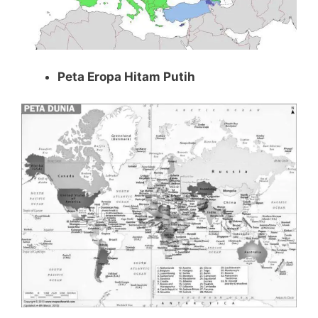
Peta Eropa Hitam Putih