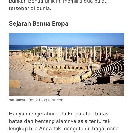
Bahkan benua unik ini memiliki dua pulau
tersebar di dunia.
Sejarah Benua Eropa
nathanwon9bp2.blogspot.com
Hanya mengetahui peta Eropa atau batas-
batas dan bentang alamnya saja tentu tak
lengkap bila Anda tak mengetahui bagaimana