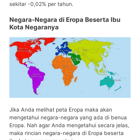
sekitar -0,02% per tahun.
Negara-Negara di Eropa Beserta Ibu
Kota Negaranya
Jika Anda melihat peta Eropa maka akan
mengetahui negara-negara yang ada di benua
Eropa. Nah agar Anda mengetahui secara jelas,
maka rincian negara-negara di Eropa beserta