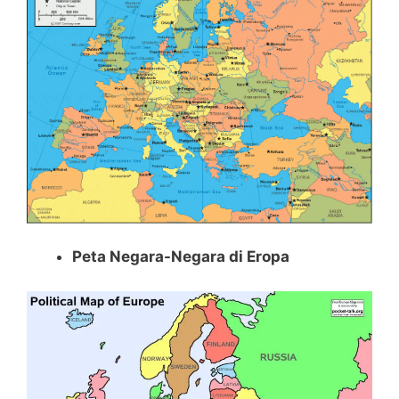
Peta Negara-Negara di Eropa