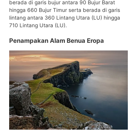
berada di garis bujur antara 90 Bujur Barat
hingga 660 Bujur Timur serta berada di garis
lintang antara 360 Lintang Utara (LU) hingga
710 Lintang Utara (LU).
Penampakan Alam Benua Eropa