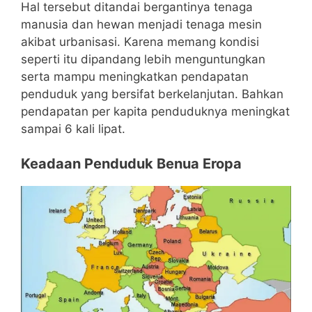
Hal tersebut ditandai bergantinya tenaga
manusia dan hewan menjadi tenaga mesin
akibat urbanisasi.
Karena memang kondisi
seperti itu dipandang lebih menguntungkan
serta mampu meningkatkan pendapatan
penduduk yang bersifat berkelanjutan. Bahkan
pendapatan per kapita penduduknya meningkat
sampai 6 kali lipat.
Keadaan Penduduk Benua Eropa