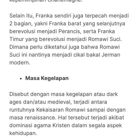
Selain itu, Franka sendiri juga terpecah menjadi
2 bagian, yakni Franka barat yang selanjutnya
berevolusi menjadi Perancis, serta Franka
Timur yang berevolusi menjadi Romawi Suci.
Dimana perlu diketahui juga bahwa Romawi
Suci ini nantinya menjadi cikal bakal Jerman
modern.
Masa Kegelapan
Disebut dengan masa kegelapan atau dark
ages dan/atau medieval, terjadi antara
runtuhnya Kekaisaran Romawi sampai dengan
masa renaissance. Hal tersebut terjadi akibat
dominasi agama Kristen dalam segala aspek
kehidupan.