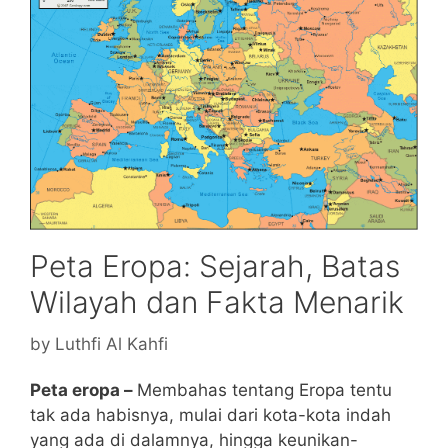
Peta Eropa: Sejarah, Batas
Wilayah dan Fakta Menarik
by
Luthfi Al Kahfi
Peta eropa –
Membahas tentang Eropa tentu
tak ada habisnya, mulai dari kota-kota indah
yang ada di dalamnya, hingga keunikan-