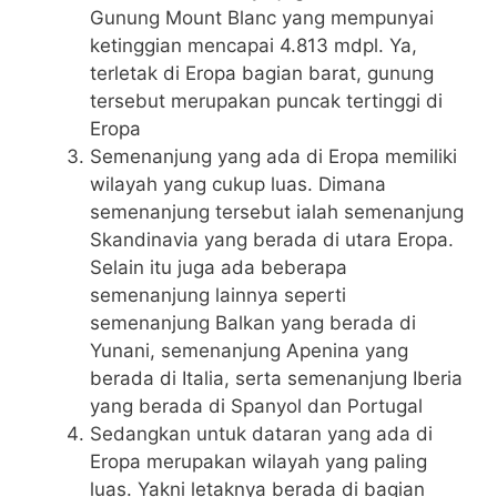
Gunung Mount Blanc yang mempunyai
ketinggian mencapai 4.813 mdpl. Ya,
terletak di Eropa bagian barat, gunung
tersebut merupakan puncak tertinggi di
Eropa
Semenanjung yang ada di Eropa memiliki
wilayah yang cukup luas. Dimana
semenanjung tersebut ialah semenanjung
Skandinavia yang berada di utara Eropa.
Selain itu juga ada beberapa
semenanjung lainnya seperti
semenanjung Balkan yang berada di
Yunani, semenanjung Apenina yang
berada di Italia, serta semenanjung Iberia
yang berada di Spanyol dan Portugal
Sedangkan untuk dataran yang ada di
Eropa merupakan wilayah yang paling
luas. Yakni letaknya berada di bagian