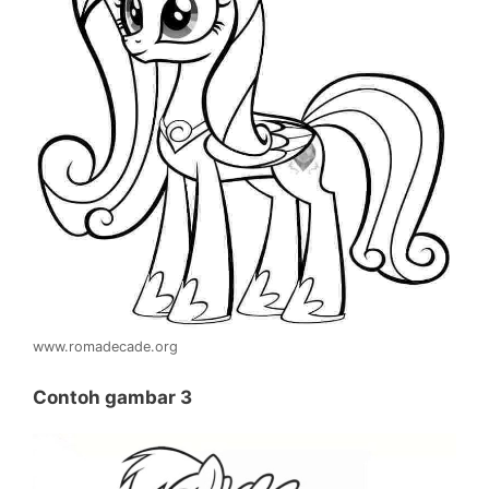
www.romadecade.org
Contoh gambar 3