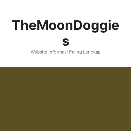
Skip
to
content
TheMoonDoggie
s
Website Informasi Paling Lengkap