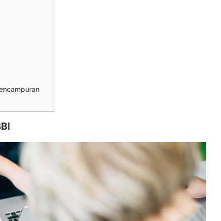
Pencampuran
BBI