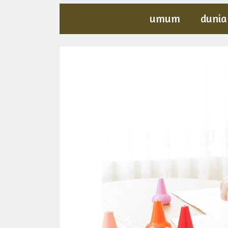
umum
dunia