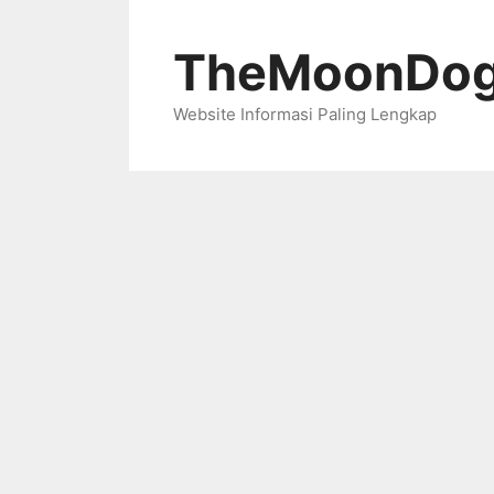
Skip
to
TheMoonDog
content
Website Informasi Paling Lengkap