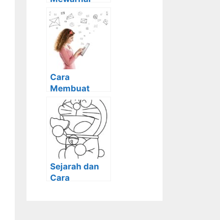
Hello Kitty
dengan
Crayon,
Pensil Warna
dan Cat Air
Cara
Membuat
Email:
Manfaat,
Kelebihan dan
Tips
Menggunaka
nnya
Sejarah dan
Cara
Mewarnai
Doraemon
Agar Terlihat