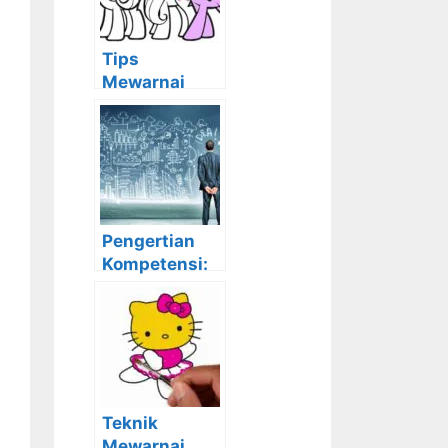
Tips
Mewarnai
Kuda Poni
Beserta
Contoh
Gambarnya
Pengertian
Kompetensi:
Definisi,
Jenis,
Karakteristik,
Manfaat dan
Contoh
Teknik
Mewarnai