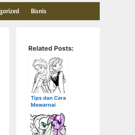
gorized
Bisnis
Related Posts:
Tips dan Cara
Mewarnai
Frozen
beserta
Contoh
Gambarnya