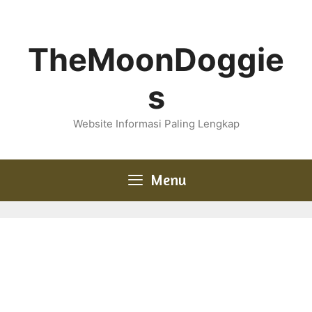
Skip
to
content
TheMoonDoggie
s
Website Informasi Paling Lengkap
Menu