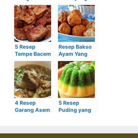
Tikus yang
Lezat dan
Mudah dan
Tidak Biasa
Murah
beserta Cara
dengan
Membuatnya
Bahan Alami
5 Resep
Resep Bakso
Tempe Bacem
Ayam Yang
yang Praktis
Kenyal, Lezat
dan Lezat
& Tanpa
beserta Cara
Bahan
Memasaknya
Pengawet
4 Resep
5 Resep
Garang Asem
Puding yang
Ayam yang
Bisa Anda
Bisa Anda
Buat Sendiri
Coba Di
di Rumah