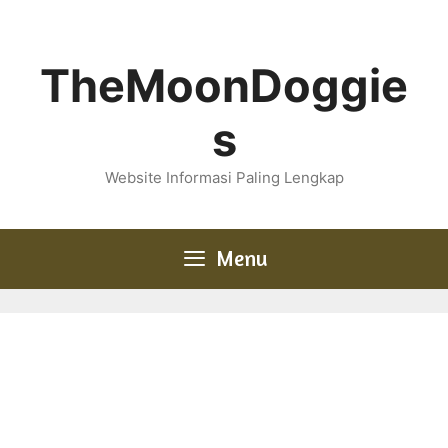
Skip
to
content
TheMoonDoggie
s
Website Informasi Paling Lengkap
Menu