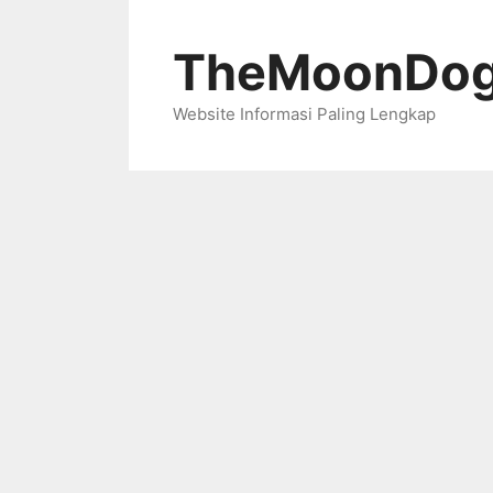
Skip
to
TheMoonDog
content
Website Informasi Paling Lengkap