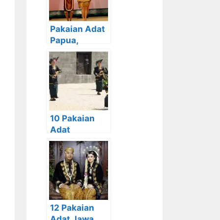
a
Pakaian Adat
Papua,
Beserta
Gambar dan
Penjelasanny
a
10 Pakaian
Adat
Sumatera
Utara beserta
Gambar dan
Penjelasanny
a
12 Pakaian
Adat Jawa