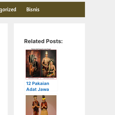
gorized
Bisnis
Related Posts:
12 Pakaian
Adat Jawa
Tengah
beserta
Gambar dan
Penjelasanny