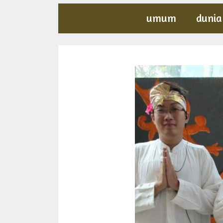
umum
dunia