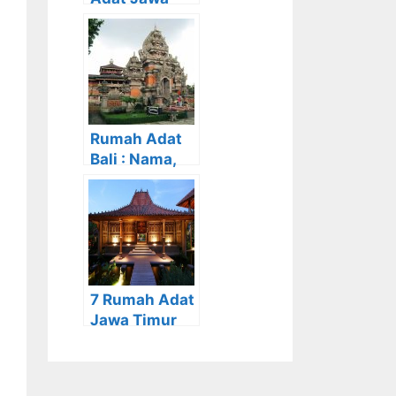
Timur beserta
Gambar dan
Penjelasanny
a
Rumah Adat
Bali : Nama,
Filosofi,
Unsur,
Beserta
Gambar dan
Penjelasan
7 Rumah Adat
Jawa Timur
beserta
Gambar dan
Penjelasanny