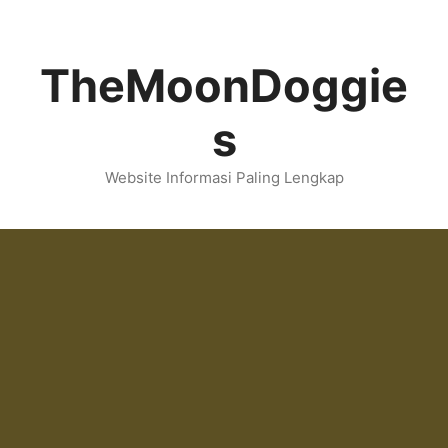
Skip
to
content
TheMoonDoggie
s
Website Informasi Paling Lengkap