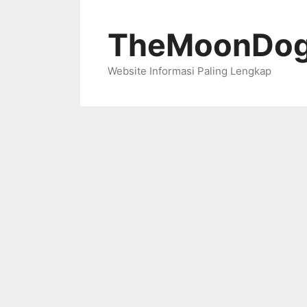
Skip
to
TheMoonDog
content
Website Informasi Paling Lengkap