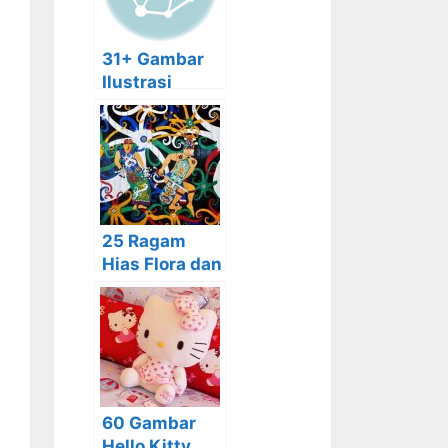
31+ Gambar
Ilustrasi
Pemandanga
n, Hewan,
Buah,
Manusia,
Karikatur
25 Ragam
Hias Flora dan
Fauna, Jenis,
Beserta
Gambar dan
Contohnya
60 Gambar
Hello Kitty,