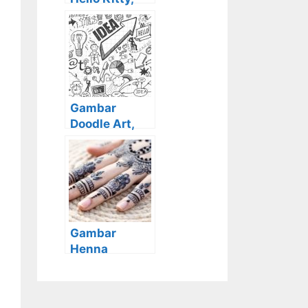
Wallpaper,
Foto, Lucu,
Cantik Dan
Menggemask
an
Gambar
Doodle Art,
Simple, Keren,
Lucu dan
Cara
Membuatnya
Gambar
Henna
Tangan Yang
Cantik Dan
cara