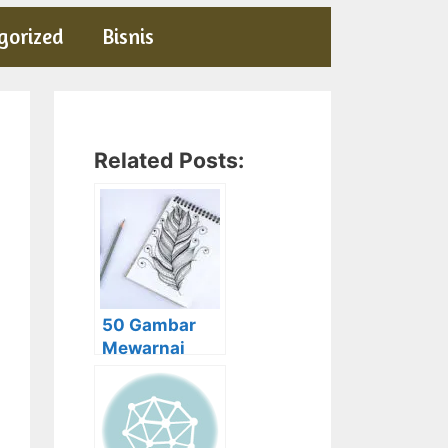
gorized
Bisnis
Related Posts:
50 Gambar
Mewarnai
Seru dan
Menarik Bagi
Anak – Anak