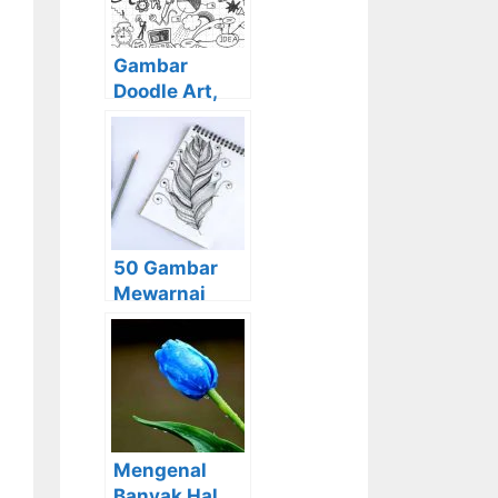
Gambar
Doodle Art,
Simple, Keren,
Lucu dan
Cara
Membuatnya
50 Gambar
Mewarnai
Seru dan
Menarik Bagi
Anak – Anak
Mengenal
Banyak Hal