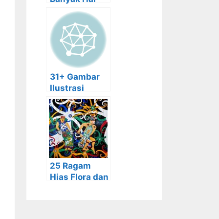
Dari Gambar
Bunga Tulip
dan
Sejarahnya
31+ Gambar
Ilustrasi
Pemandanga
n, Hewan,
Buah,
Manusia,
Karikatur
25 Ragam
Hias Flora dan
Fauna, Jenis,
Beserta
Gambar dan