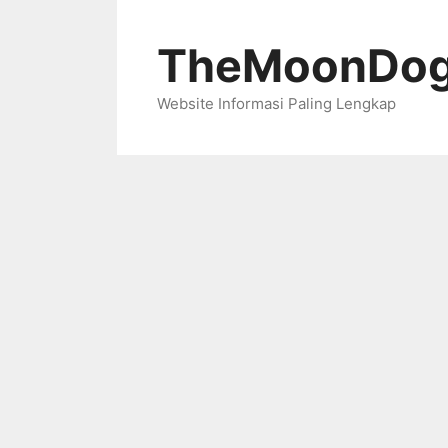
Skip
to
TheMoonDog
content
Website Informasi Paling Lengkap