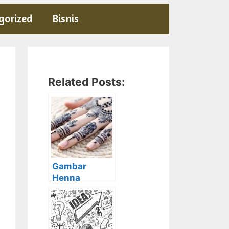
gorized
Bisnis
Related Posts:
Gambar
Henna
Tangan Yang
Cantik Dan
cara
Membuatnya