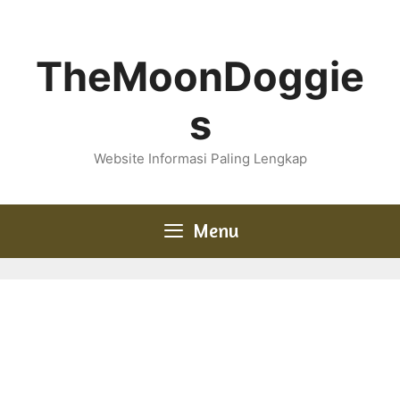
Skip
to
content
TheMoonDoggie
s
Website Informasi Paling Lengkap
Menu