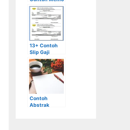
Resmi / Tidak
Resmi,
Pribadi,
Perusahaan,
Sekolah,
Singkat
13+ Contoh
Slip Gaji
Karyawan,
Perusahaan,
Swasta, Guru,
PNS,
Sederhana,
Excel
Contoh
Abstrak
Untuk Tugas
akhir dan
Penelitian