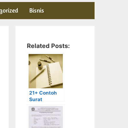
gorized
Bisnis
Related Posts:
21+ Contoh
Surat
undangan
resmi, tidak
resmi, rapat,
pernikahan,