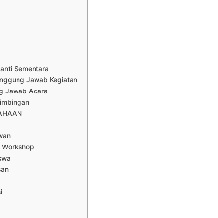
ganti Sementara
anggung Jawab Kegiatan
ng Jawab Acara
Bimbingan
SAHAAN
awan
i Workshop
iswa
san
i