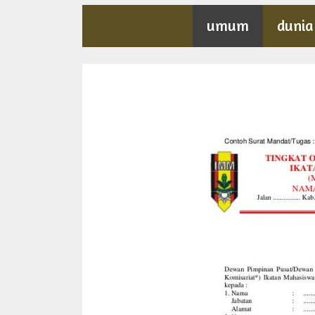
umum
dunia