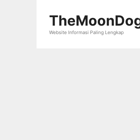
Skip
to
TheMoonDog
content
Website Informasi Paling Lengkap