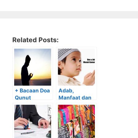
Related Posts:
+ Bacaan Doa
Adab,
Qunut
Manfaat dan
Shubuh, Witir,
Doa Masuk
Nazilah
Kamar Mandi
Bahasa Arab,
Lengkap
Latin, Arti
Terjemahan