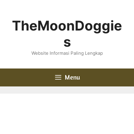
Skip
to
content
TheMoonDoggie
s
Website Informasi Paling Lengkap
Menu