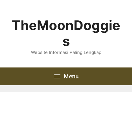
Skip
to
content
TheMoonDoggie
s
Website Informasi Paling Lengkap
Menu