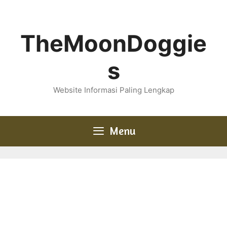
Skip
to
content
TheMoonDoggie
s
Website Informasi Paling Lengkap
Menu