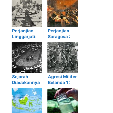
Perjanjian
Perjanjian
Linggarjati:
Saragosa :
Latar
Latar
Belakang,
Belakang,
Waktu, Isi,
Tujuan, Isi,
Tokoh dan
Tokoh dan
Dampaknya
Dampaknya
Sejarah
Agresi Militer
Diadakannya
Belanda 1 :
Konferensi
Latar
Meja Bundar :
Belakang,
Latar
Awal Mula
Belakang, Isi,
dan
Tujuan
Penyelesaian