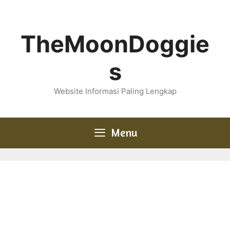
Skip
to
content
TheMoonDoggie
s
Website Informasi Paling Lengkap
Menu