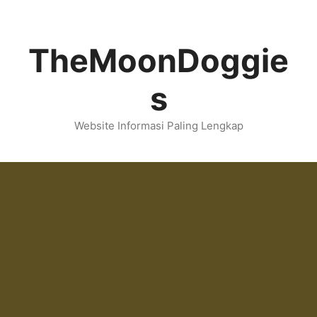
Skip
to
content
TheMoonDoggie
s
Website Informasi Paling Lengkap