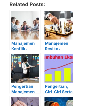
Related Posts:
Manajemen
Manajemen
Konflik :
Resiko :
Pengertian,
Pengertian,
Tujuan,
Tujuan, Jenis-
Manfaat,
Jenis dan
Strategi dan
Komponenny
Tipenya
a
Pengertian
Pengertian,
Manajemen
Ciri-Ciri Serta
Pemasaran :
Faktor
Konsep,
Pertumbuhan