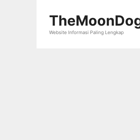
Skip
to
TheMoonDog
content
Website Informasi Paling Lengkap