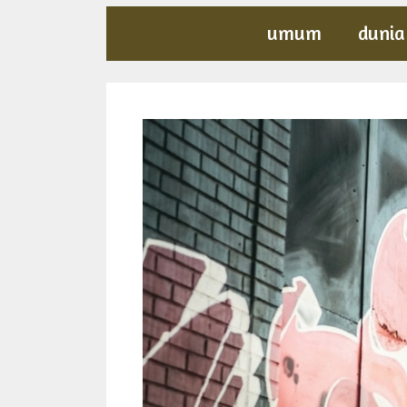
umum
dunia