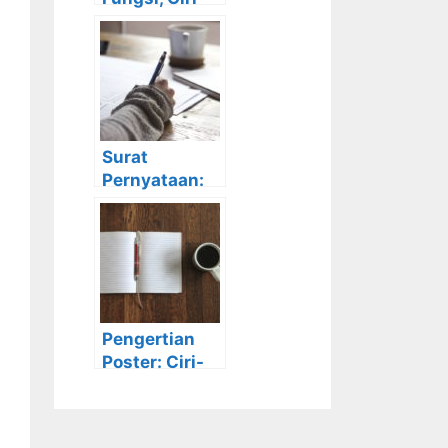
Ciri, Struktur,
Syarat, Jenis
beserta
Contohnya
Surat
Pernyataan:
Pengertian,
Tujuan,
Manfaat, Ciri-
Ciri dan
Contohnya
Pengertian
Poster: Ciri-
Ciri, Syarat,
Tujuan, Cara
Membuat dan