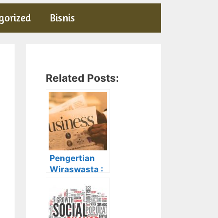
gorized
Bisnis
Related Posts:
Pengertian
Wiraswasta :
Ciri-Ciri,
Unsur beserta
Contohnya