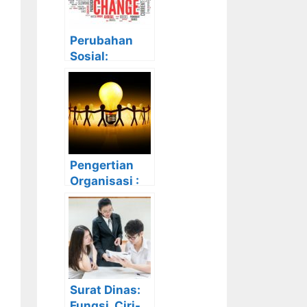
Perubahan
Sosial:
Pengertian,
Teori, Faktor,
Ciri-Ciri,
Bentuk dan
Dampaknya
Pengertian
Organisasi :
Tujuan, Ciri-
Ciri, Bentuk,
Manfaat dan
Strukturnya
Surat Dinas:
Fungsi, Ciri-