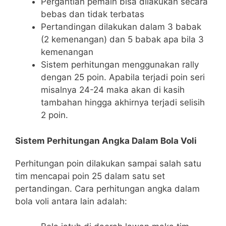
Pergantian pemain bisa dilakukan secara
bebas dan tidak terbatas
Pertandingan dilakukan dalam 3 babak
(2 kemenangan) dan 5 babak apa bila 3
kemenangan
Sistem perhitungan menggunakan rally
dengan 25 poin. Apabila terjadi poin seri
misalnya 24-24 maka akan di kasih
tambahan hingga akhirnya terjadi selisih
2 poin.
Sistem Perhitungan Angka Dalam Bola Voli
Perhitungan poin dilakukan sampai salah satu
tim mencapai poin 25 dalam satu set
pertandingan. Cara perhitungan angka dalam
bola voli antara lain adalah: