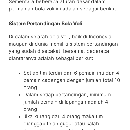
Sementara beberapa aturan dasar dalam
permainan bola voli ini adalah sebagai berikut:
Sistem Pertandingan Bola Voli
Di dalam sejarah bola voli, baik di Indonesia
maupun di dunia memiliki sistem pertandingan
yang sudah disepakati bersama, beberapa
diantaranya adalah sebagai berikut:
Setiap tim terdiri dari 6 pemain inti dan 4
pemain cadangan dengan jumlah total 10
orang
Dalam setiap pertandingan, minimum
jumlah pemain di lapangan adalah 4
orang
Jika kurang dari 4 orang maka tim
dianggap telah gugur atau kalah