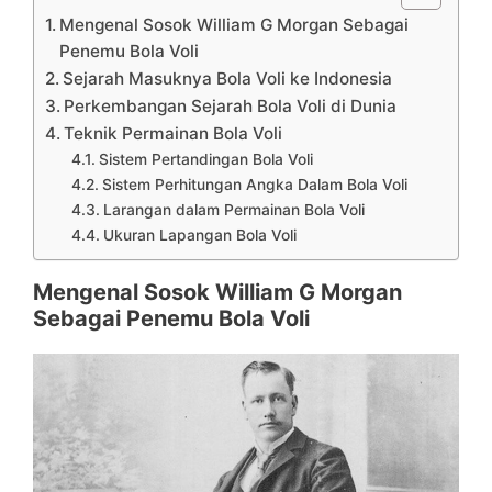
Mengenal Sosok William G Morgan Sebagai
Penemu Bola Voli
Sejarah Masuknya Bola Voli ke Indonesia
Perkembangan Sejarah Bola Voli di Dunia
Teknik Permainan Bola Voli
Sistem Pertandingan Bola Voli
Sistem Perhitungan Angka Dalam Bola Voli
Larangan dalam Permainan Bola Voli
Ukuran Lapangan Bola Voli
Mengenal Sosok William G Morgan
Sebagai Penemu Bola Voli