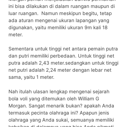
ini bisa dilakukan di dalam ruangan maupun di
luar ruangan. Namun meskipun begitu, tetap
ada aturan mengenai ukuran lapangan yang
digunakan, yaitu memiliki ukuran 9m kali 18
meter.
Sementara untuk tinggi net antara pemain putra
dan putri memiliki perbedaan. Untuk tinggi net
putra adalah 2,43 meter.sedangkan untuk tinggi
net putri adalah 2,24 meter dengan lebar net
sama, yaitu 1 meter.
Nah itulah ulasan lengkap mengenai sejarah
bola voli yang ditemukan oleh William G
Morgan. Sangat menarik bukan? apakah Anda
termasuk pecinta olahraga ini? Apapun jenis
olahraga yang Anda sukai, semuanya memiliki
kebaikan di dalamnya yang bisa Anda nikmati