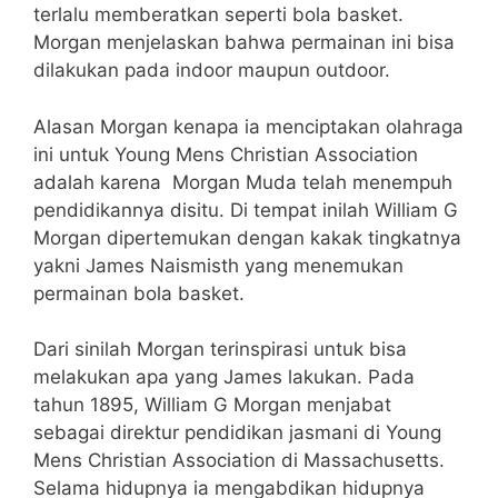
terlalu memberatkan seperti bola basket.
Morgan menjelaskan bahwa permainan ini bisa
dilakukan pada indoor maupun outdoor.
Alasan Morgan kenapa ia menciptakan olahraga
ini untuk Young Mens Christian Association
adalah karena Morgan Muda telah menempuh
pendidikannya disitu. Di tempat inilah William G
Morgan dipertemukan dengan kakak tingkatnya
yakni James Naismisth yang menemukan
permainan bola basket.
Dari sinilah Morgan terinspirasi untuk bisa
melakukan apa yang James lakukan. Pada
tahun 1895, William G Morgan menjabat
sebagai direktur pendidikan jasmani di Young
Mens Christian Association di Massachusetts.
Selama hidupnya ia mengabdikan hidupnya