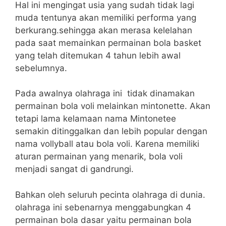
Hal ini mengingat usia yang sudah tidak lagi
muda tentunya akan memiliki performa yang
berkurang.sehingga akan merasa kelelahan
pada saat memainkan permainan bola basket
yang telah ditemukan 4 tahun lebih awal
sebelumnya.
Pada awalnya olahraga ini tidak dinamakan
permainan bola voli melainkan mintonette. Akan
tetapi lama kelamaan nama Mintonetee
semakin ditinggalkan dan lebih popular dengan
nama vollyball atau bola voli. Karena memiliki
aturan permainan yang menarik, bola voli
menjadi sangat di gandrungi.
Bahkan oleh seluruh pecinta olahraga di dunia.
olahraga ini sebenarnya menggabungkan 4
permainan bola dasar yaitu permainan bola