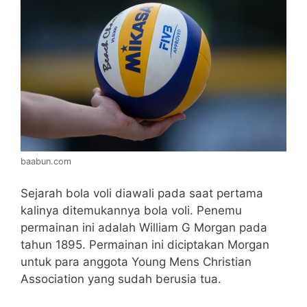
baabun.com
Sejarah bola voli diawali pada saat pertama
kalinya ditemukannya bola voli. Penemu
permainan ini adalah William G Morgan pada
tahun 1895. Permainan ini diciptakan Morgan
untuk para anggota Young Mens Christian
Association yang sudah berusia tua.