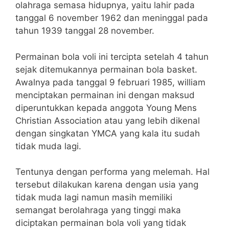
olahraga semasa hidupnya, yaitu lahir pada
tanggal 6 november 1962 dan meninggal pada
tahun 1939 tanggal 28 november.
Permainan bola voli ini tercipta setelah 4 tahun
sejak ditemukannya permainan bola basket.
Awalnya pada tanggal 9 februari 1985, william
menciptakan permainan ini dengan maksud
diperuntukkan kepada anggota Young Mens
Christian Association atau yang lebih dikenal
dengan singkatan YMCA yang kala itu sudah
tidak muda lagi.
Tentunya dengan performa yang melemah. Hal
tersebut dilakukan karena dengan usia yang
tidak muda lagi namun masih memiliki
semangat berolahraga yang tinggi maka
diciptakan permainan bola voli yang tidak