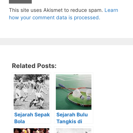
This site uses Akismet to reduce spam.
Learn
how your comment data is processed.
Related Posts:
Sejarah Sepak
Sejarah Bulu
Bola
Tangkis di
Indonesia dan
Dunia dan