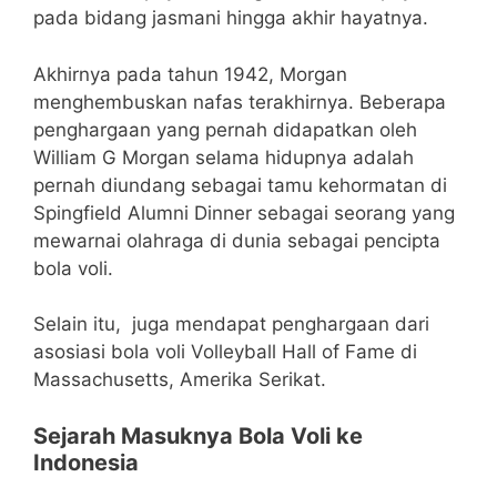
pada bidang jasmani hingga akhir hayatnya.
Akhirnya pada tahun 1942, Morgan
menghembuskan nafas terakhirnya. Beberapa
penghargaan yang pernah didapatkan oleh
William G Morgan selama hidupnya adalah
pernah diundang sebagai tamu kehormatan di
Spingfield Alumni Dinner sebagai seorang yang
mewarnai olahraga di dunia sebagai pencipta
bola voli.
Selain itu, juga mendapat penghargaan dari
asosiasi bola voli Volleyball Hall of Fame di
Massachusetts, Amerika Serikat.
Sejarah Masuknya Bola Voli ke
Indonesia