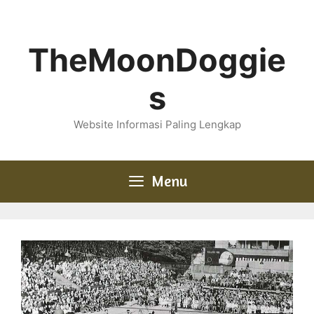
Skip
to
content
TheMoonDoggie
s
Website Informasi Paling Lengkap
Menu