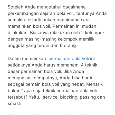
Setelah Anda mengetahui bagaimana
perkembangan sejarah bola voli, tentunya Anda
semakin tertarik bukan bagaimana cara
memainkan bola voli. Permainan ini mudah
dilakukan. Biasanya dilakukan oleh 2 kelompok
dengan masing-masing kelompok memiliki
anggota yang terdiri dari 6 orang.
Dalam memainkan
permainan bola voli
ini
setidaknya Anda harus memahami 4 teknik
dasar permainan bola voli. Jika Anda
menguasai keempatnya, Anda bisa hadir
sebagai pemain bola voli yang hebat. Menarik
bukan? apa saja teknik permainan bola voli
tersebut? Yaitu, service, blocking, passing dan
smash.