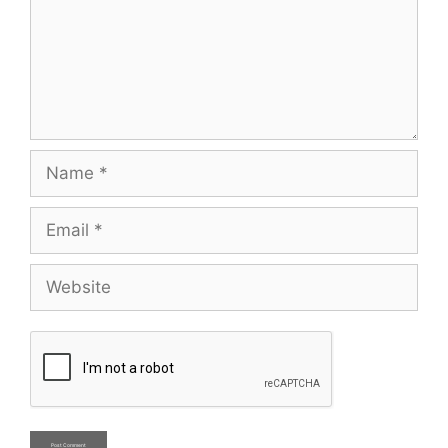
Name
Email
Website