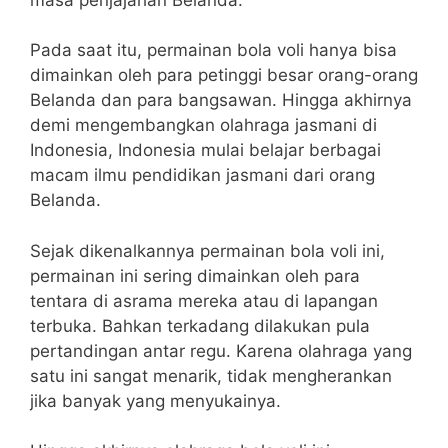
Pada saat itu, permainan bola voli hanya bisa
dimainkan oleh para petinggi besar orang-orang
Belanda dan para bangsawan. Hingga akhirnya
demi mengembangkan olahraga jasmani di
Indonesia, Indonesia mulai belajar berbagai
macam ilmu pendidikan jasmani dari orang
Belanda.
Sejak dikenalkannya permainan bola voli ini,
permainan ini sering dimainkan oleh para
tentara di asrama mereka atau di lapangan
terbuka. Bahkan terkadang dilakukan pula
pertandingan antar regu. Karena olahraga yang
satu ini sangat menarik, tidak mengherankan
jika banyak yang menyukainya.