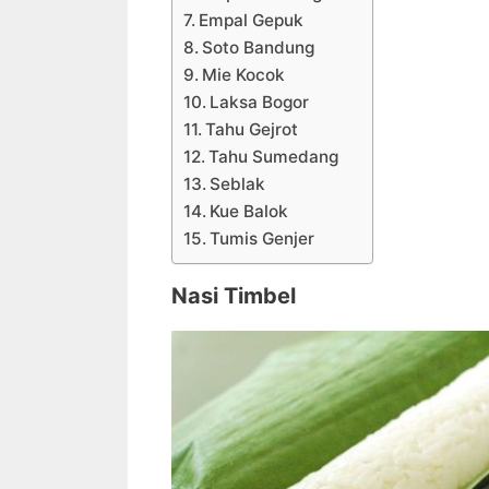
Empal Gepuk
Soto Bandung
Mie Kocok
Laksa Bogor
Tahu Gejrot
Tahu Sumedang
Seblak
Kue Balok
Tumis Genjer
Nasi Timbel