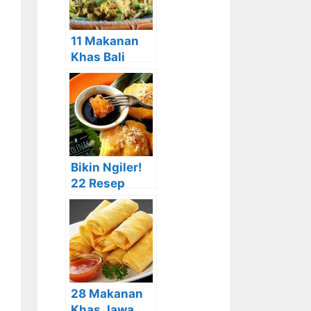
Cicipi !
11 Makanan
Khas Bali
yang Wajib
Anda Coba
Saat
Bekunjung
Bikin Ngiler!
22 Resep
Makanan
Khas Sunda
Ini Harus
Anda Coba
28 Makanan
Khas Jawa