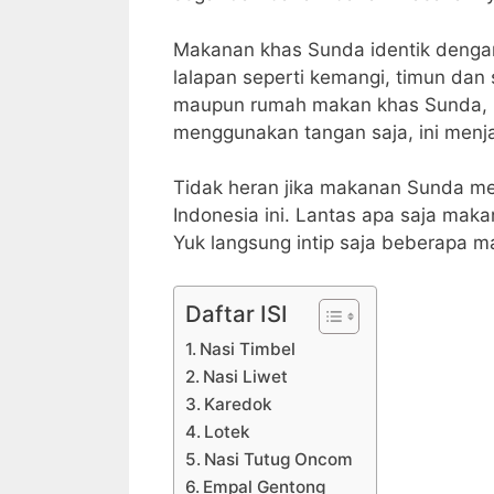
Makanan khas Sunda identik dengan
lalapan seperti kemangi, timun dan
maupun rumah makan khas Sunda,
menggunakan tangan saja, ini menja
Tidak heran jika makanan Sunda me
Indonesia ini. Lantas apa saja mak
Yuk langsung intip saja beberapa m
Daftar ISI
Nasi Timbel
Nasi Liwet
Karedok
Lotek
Nasi Tutug Oncom
Empal Gentong