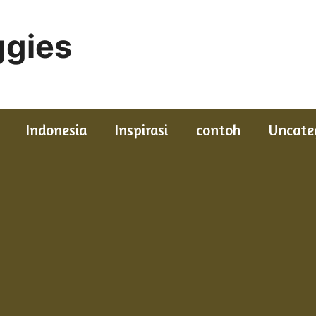
gies
Indonesia
Inspirasi
contoh
Uncate