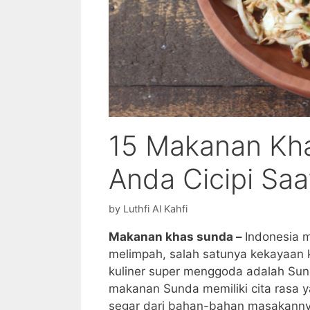
15 Makanan Kha
Anda Cicipi Saa
by
Luthfi Al Kahfi
Makanan khas sunda –
Indonesia 
melimpah, salah satunya kekayaan k
kuliner super menggoda adalah Sun
makanan Sunda memiliki cita rasa y
segar dari bahan-bahan masakanny