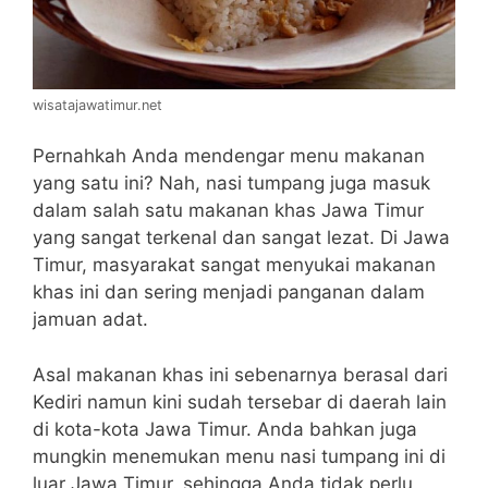
wisatajawatimur.net
Pernahkah Anda mendengar menu makanan
yang satu ini? Nah, nasi tumpang juga masuk
dalam salah satu makanan khas Jawa Timur
yang sangat terkenal dan sangat lezat. Di Jawa
Timur, masyarakat sangat menyukai makanan
khas ini dan sering menjadi panganan dalam
jamuan adat.
Asal makanan khas ini sebenarnya berasal dari
Kediri namun kini sudah tersebar di daerah lain
di kota-kota Jawa Timur. Anda bahkan juga
mungkin menemukan menu nasi tumpang ini di
luar Jawa Timur, sehingga Anda tidak perlu