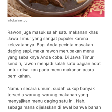
infokuliner.com
Rawon juga masuk salah satu makanan khas
Jawa Timur yang sangat populer karena
kelezatannya. Bagi Anda pecinta masakan
daging sapi, maka rawon merupakan menu
yang sebaiknya Anda coba. Di Jawa Timur
sendiri, rawon menjadi salah satu bagian adat
untuk disajikan pada menu makanan acara
pernikahan.
Namun secara umum, sudah cukup banyak
tersedia warung-warung makanan yang
menyajikan menu daging satu ini. Nah,
sebagaimana dijelaskan di awal bahwa bahan