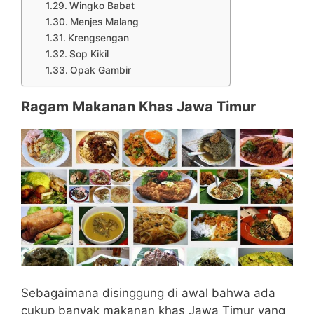
Wingko Babat
Menjes Malang
Krengsengan
Sop Kikil
Opak Gambir
Ragam Makanan Khas Jawa Timur
Sebagaimana disinggung di awal bahwa ada
cukup banyak makanan khas Jawa Timur yang