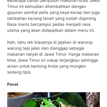
Beberapa bahan penyusun makanan khas Jawa
Timur ini kemudian ditambahkan dengan
guyuran sambal petis yang kaya kecap dan juga
tambahan kacang tanah yang sudah digoreng.
Rasa manis bercampur pedas menjadi rasa
utama yang akan didapatkan dalam menu ini.
Nah, tahu tek biasanya di jajakan di warung-
warung tepi jalan dan dianggap sebagai
makanan rakyat di Jawa Timur. Harga makanan
khas Jawa Timur ini cukup terjangkau sehingga
aman untuk kantong Anda yang mungkin
sedang tipis.
Pecel