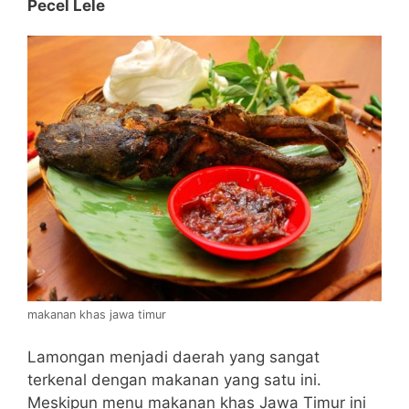
Pecel Lele
makanan khas jawa timur
Lamongan menjadi daerah yang sangat
terkenal dengan makanan yang satu ini.
Meskipun menu makanan khas Jawa Timur ini