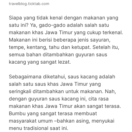
travelblog.ticktab.com
Siapa yang tidak kenal dengan makanan yang
satu ini? Ya, gado-gado adalah salah satu
makanan khas Jawa Timur yang cukup terkenal.
Makanan ini berisi beberapa jenis sayuran,
tempe, kentang, tahu dan ketupat. Setelah itu,
semua bahan ditambahkan guyuran saus
kacang yang sangat lezat.
Sebagaimana diketahui, saus kacang adalah
salah satu saus khas Jawa Timur yang
seringkali ditambahkan untuk makanan. Nah,
dengan guyuran saus kacang ini, cita rasa
makanan khas Jawa Timur akan sangat terasa.
Bumbu yang sangat terasa membuat
masyarakat umum –bahkan asing, menyukai
menu tradisional saat ini.