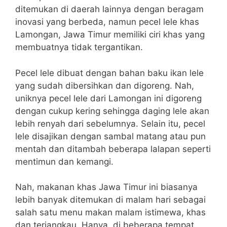
ditemukan di daerah lainnya dengan beragam
inovasi yang berbeda, namun pecel lele khas
Lamongan, Jawa Timur memiliki ciri khas yang
membuatnya tidak tergantikan.
Pecel lele dibuat dengan bahan baku ikan lele
yang sudah dibersihkan dan digoreng. Nah,
uniknya pecel lele dari Lamongan ini digoreng
dengan cukup kering sehingga daging lele akan
lebih renyah dari sebelumnya. Selain itu, pecel
lele disajikan dengan sambal matang atau pun
mentah dan ditambah beberapa lalapan seperti
mentimun dan kemangi.
Nah, makanan khas Jawa Timur ini biasanya
lebih banyak ditemukan di malam hari sebagai
salah satu menu makan malam istimewa, khas
dan terjangkau. Hanya, di beberapa tempat,