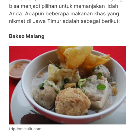
bisa menjadi pilihan untuk memanjakan lidah
Anda. Adapun beberapa makanan khas yang
nikmat di Jawa Timur adalah sebagai berikut:
Bakso Malang
tripdomestik.com