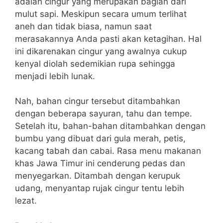
adalah cingur yang merupakan bagian dari
mulut sapi. Meskipun secara umum terlihat
aneh dan tidak biasa, namun saat
merasakannya Anda pasti akan ketagihan. Hal
ini dikarenakan cingur yang awalnya cukup
kenyal diolah sedemikian rupa sehingga
menjadi lebih lunak.
Nah, bahan cingur tersebut ditambahkan
dengan beberapa sayuran, tahu dan tempe.
Setelah itu, bahan-bahan ditambahkan dengan
bumbu yang dibuat dari gula merah, petis,
kacang tabah dan cabai. Rasa menu makanan
khas Jawa Timur ini cenderung pedas dan
menyegarkan. Ditambah dengan kerupuk
udang, menyantap rujak cingur tentu lebih
lezat.