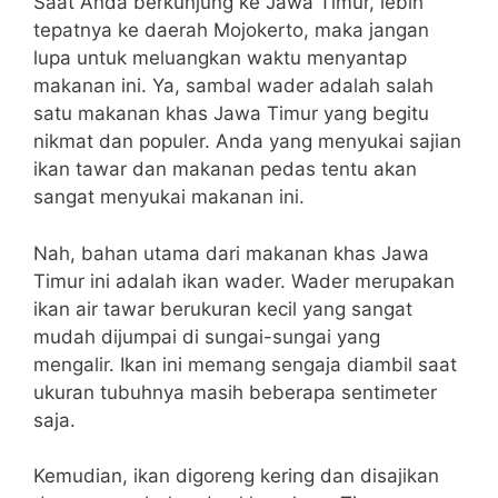
Saat Anda berkunjung ke Jawa Timur, lebih
tepatnya ke daerah Mojokerto, maka jangan
lupa untuk meluangkan waktu menyantap
makanan ini. Ya, sambal wader adalah salah
satu makanan khas Jawa Timur yang begitu
nikmat dan populer. Anda yang menyukai sajian
ikan tawar dan makanan pedas tentu akan
sangat menyukai makanan ini.
Nah, bahan utama dari makanan khas Jawa
Timur ini adalah ikan wader. Wader merupakan
ikan air tawar berukuran kecil yang sangat
mudah dijumpai di sungai-sungai yang
mengalir. Ikan ini memang sengaja diambil saat
ukuran tubuhnya masih beberapa sentimeter
saja.
Kemudian, ikan digoreng kering dan disajikan