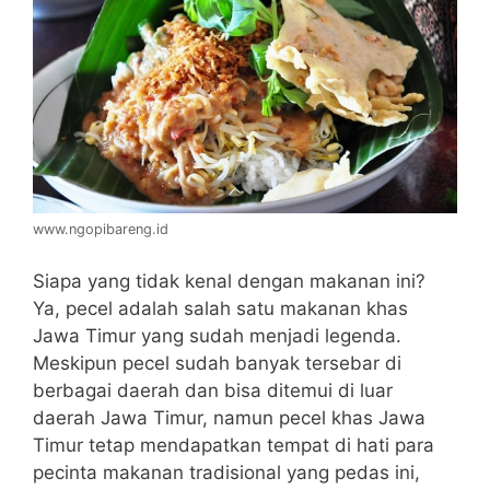
www.ngopibareng.id
Siapa yang tidak kenal dengan makanan ini?
Ya, pecel adalah salah satu makanan khas
Jawa Timur yang sudah menjadi legenda.
Meskipun pecel sudah banyak tersebar di
berbagai daerah dan bisa ditemui di luar
daerah Jawa Timur, namun pecel khas Jawa
Timur tetap mendapatkan tempat di hati para
pecinta makanan tradisional yang pedas ini,