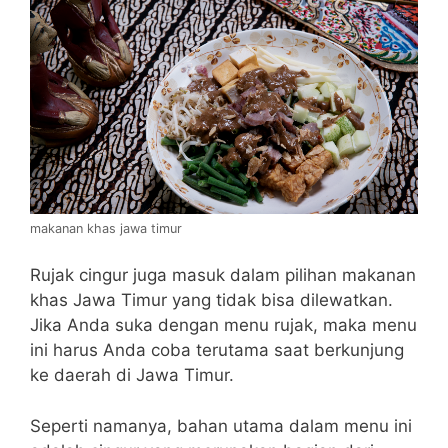
makanan khas jawa timur
Rujak cingur juga masuk dalam pilihan makanan
khas Jawa Timur yang tidak bisa dilewatkan.
Jika Anda suka dengan menu rujak, maka menu
ini harus Anda coba terutama saat berkunjung
ke daerah di Jawa Timur.
Seperti namanya, bahan utama dalam menu ini