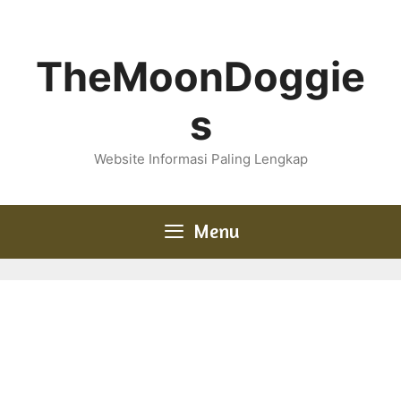
Skip
to
content
TheMoonDoggie
s
Website Informasi Paling Lengkap
Menu