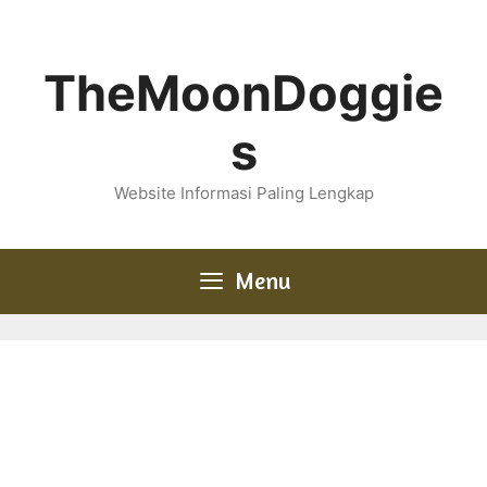
Skip
to
content
TheMoonDoggie
s
Website Informasi Paling Lengkap
Menu