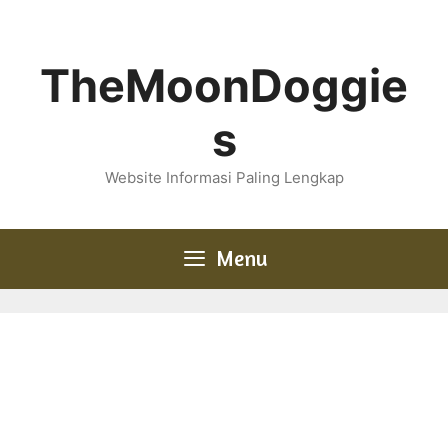
Skip
to
content
TheMoonDoggie
s
Website Informasi Paling Lengkap
Menu