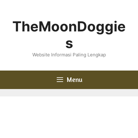
Skip
to
content
TheMoonDoggie
s
Website Informasi Paling Lengkap
Menu