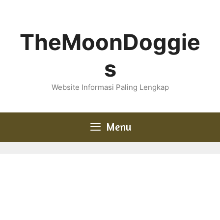
Skip
to
content
TheMoonDoggie
s
Website Informasi Paling Lengkap
Menu