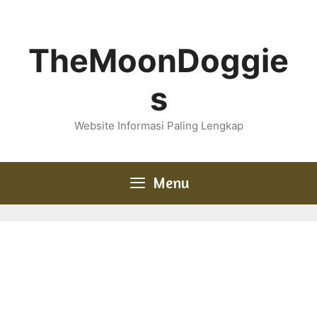
Skip
to
content
TheMoonDoggie
s
Website Informasi Paling Lengkap
Menu