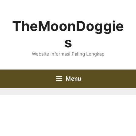
Skip
to
content
TheMoonDoggie
s
Website Informasi Paling Lengkap
Menu