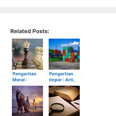
Related Posts:
Pengertian
Pengertian
Moral :
Impor : Arti,
Tujuan,
Manfaat,
Fungsi dan
Tujuan, Jenis
Macam-
dan
Macamnya
Contohnya
Lengkap