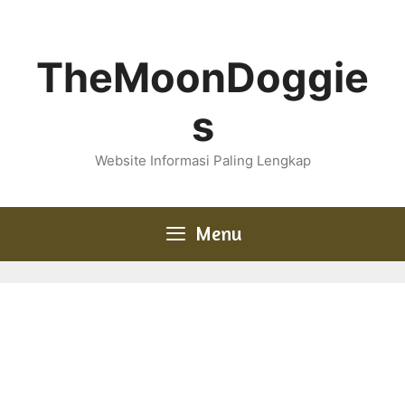
Skip
to
content
TheMoonDoggie
s
Website Informasi Paling Lengkap
Menu