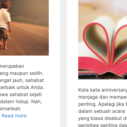
 merupakan
nang maupun sedih.
angat jauh, sahabat
terbaik untuk Anda.
Kata kata anniversar
wa sahabat sejati
menjaga dan memperh
 dalam hidup. Nah,
penting. Apalagi jik
pernahkah
dalam sebuah acara se
…
Read more
yang biasa disebut d
peristiwa penting da