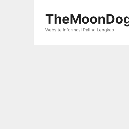
Skip
to
TheMoonDog
content
Website Informasi Paling Lengkap