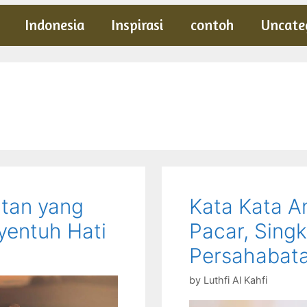
Indonesia
Inspirasi
contoh
Uncate
tan yang
Kata Kata A
yentuh Hati
Pacar, Singk
Persahabat
by
Luthfi Al Kahfi