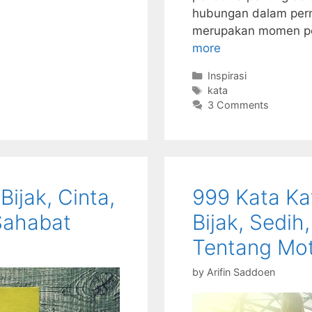
hubungan dalam pern
merupakan momen pe
more
Categories
Inspirasi
Tags
kata
3 Comments
Bijak, Cinta,
999 Kata Ka
 Sahabat
Bijak, Sedih,
Tentang Mot
by
Arifin Saddoen