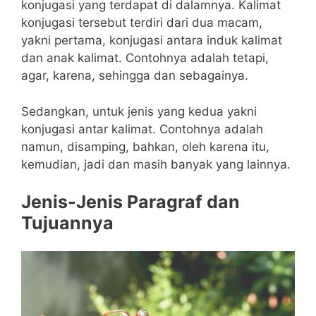
konjugasi yang terdapat di dalamnya. Kalimat
konjugasi tersebut terdiri dari dua macam,
yakni pertama, konjugasi antara induk kalimat
dan anak kalimat. Contohnya adalah tetapi,
agar, karena, sehingga dan sebagainya.
Sedangkan, untuk jenis yang kedua yakni
konjugasi antar kalimat. Contohnya adalah
namun, disamping, bahkan, oleh karena itu,
kemudian, jadi dan masih banyak yang lainnya.
Jenis-Jenis Paragraf dan
Tujuannya