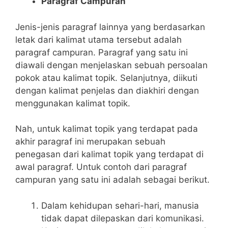
Paragraf Campuran
Jenis-jenis paragraf lainnya yang berdasarkan
letak dari kalimat utama tersebut adalah
paragraf campuran. Paragraf yang satu ini
diawali dengan menjelaskan sebuah persoalan
pokok atau kalimat topik. Selanjutnya, diikuti
dengan kalimat penjelas dan diakhiri dengan
menggunakan kalimat topik.
Nah, untuk kalimat topik yang terdapat pada
akhir paragraf ini merupakan sebuah
penegasan dari kalimat topik yang terdapat di
awal paragraf. Untuk contoh dari paragraf
campuran yang satu ini adalah sebagai berikut.
Dalam kehidupan sehari-hari, manusia
tidak dapat dilepaskan dari komunikasi.