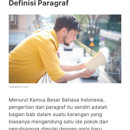
Definisi Paragraf
ruangseni.com
Menurut Kamus Besar Bahasa Indonesia,
pengertian dari paragraf itu sendiri adalah
bagian bab dalam suatu karangan yang
biasanya mengandung satu ide pokok dan
penulisannya dimulai dengan garis baru.