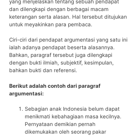
yang menjelaskan tentang sebuah pendapat
dan dilengkapi dengan berbagai macam
keterangan serta alasan. Hal tersebut ditujukan
untuk meyakinkan para pembaca.
Ciri-ciri dari pendapat argumentasi yang satu ini
ialah adanya pendapat beserta alasannya.
Bahkan, paragraf tersebut juga dilengkapi
dengan bukti ilmiah, subjektif, kesimpulan,
bahkan bukti dan referensi.
Berikut adalah contoh dari paragraf
argumentasi:
Sebagian anak Indonesia belum dapat
menikmati kebahagiaan masa kecilnya.
Pernyataan demikian pernah
dikemukakan oleh seorang pakar