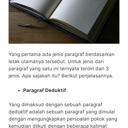
Yang pertama ada jenis paragraf berdasarkan
letak utamanya tersebut. Untuk jenis dari
paragraf yang satu ini ternyata terdiri dari 3
jenis. Apa sajakah itu? Berikut penjelasannya.
Paragraf Deduktif
Yang dimaksud dengan sebuah paragraf
deduktif adalah sebuah paragraf yang dimulai
dengan mengungkapkan persoalan pokok yang
kemudian diikuti dengan beberapa kalimat