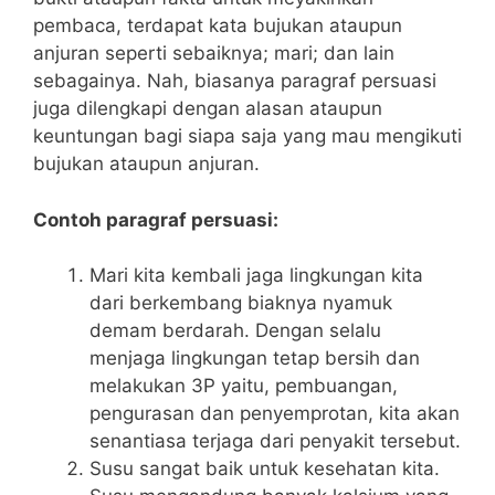
pembaca, terdapat kata bujukan ataupun
anjuran seperti sebaiknya; mari; dan lain
sebagainya. Nah, biasanya paragraf persuasi
juga dilengkapi dengan alasan ataupun
keuntungan bagi siapa saja yang mau mengikuti
bujukan ataupun anjuran.
Contoh paragraf persuasi:
Mari kita kembali jaga lingkungan kita
dari berkembang biaknya nyamuk
demam berdarah. Dengan selalu
menjaga lingkungan tetap bersih dan
melakukan 3P yaitu, pembuangan,
pengurasan dan penyemprotan, kita akan
senantiasa terjaga dari penyakit tersebut.
Susu sangat baik untuk kesehatan kita.