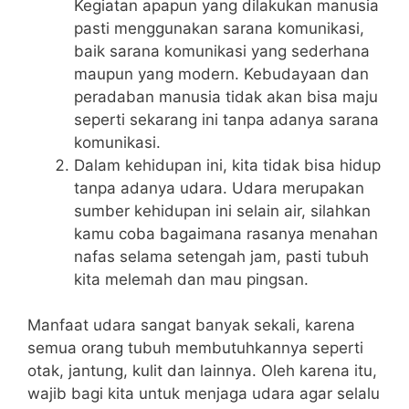
Kegiatan apapun yang dilakukan manusia
pasti menggunakan sarana komunikasi,
baik sarana komunikasi yang sederhana
maupun yang modern. Kebudayaan dan
peradaban manusia tidak akan bisa maju
seperti sekarang ini tanpa adanya sarana
komunikasi.
Dalam kehidupan ini, kita tidak bisa hidup
tanpa adanya udara. Udara merupakan
sumber kehidupan ini selain air, silahkan
kamu coba bagaimana rasanya menahan
nafas selama setengah jam, pasti tubuh
kita melemah dan mau pingsan.
Manfaat udara sangat banyak sekali, karena
semua orang tubuh membutuhkannya seperti
otak, jantung, kulit dan lainnya. Oleh karena itu,
wajib bagi kita untuk menjaga udara agar selalu