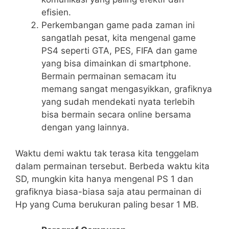
efisien.
Perkembangan game pada zaman ini
sangatlah pesat, kita mengenal game
PS4 seperti GTA, PES, FIFA dan game
yang bisa dimainkan di smartphone.
Bermain permainan semacam itu
memang sangat mengasyikkan, grafiknya
yang sudah mendekati nyata terlebih
bisa bermain secara online bersama
dengan yang lainnya.
Waktu demi waktu tak terasa kita tenggelam
dalam permainan tersebut. Berbeda waktu kita
SD, mungkin kita hanya mengenal PS 1 dan
grafiknya biasa-biasa saja atau permainan di
Hp yang Cuma berukuran paling besar 1 MB.