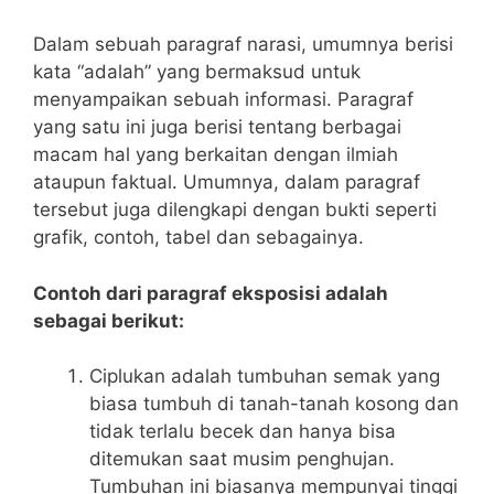
Dalam sebuah paragraf narasi, umumnya berisi
kata “adalah” yang bermaksud untuk
menyampaikan sebuah informasi. Paragraf
yang satu ini juga berisi tentang berbagai
macam hal yang berkaitan dengan ilmiah
ataupun faktual. Umumnya, dalam paragraf
tersebut juga dilengkapi dengan bukti seperti
grafik, contoh, tabel dan sebagainya.
Contoh dari paragraf eksposisi adalah
sebagai berikut:
Ciplukan adalah tumbuhan semak yang
biasa tumbuh di tanah-tanah kosong dan
tidak terlalu becek dan hanya bisa
ditemukan saat musim penghujan.
Tumbuhan ini biasanya mempunyai tinggi