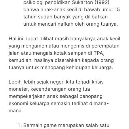
psikologi pendidikan Sukarton (1992)
bahwa anak-anak kecil di bawah umur 15
tahun sudah banyak yang dilibatkan
untuk mencari nafkah oleh orang tuanya.
Hal ini dapat dilihat masih banyaknya anak kecil
yang mengamen atau mengemis di perempatan
jalan atau mengais kotak sampah di TPA,
kemudian hasilnya diserahkan kepada orang
tuanya untuk menopang kehidupan keluarga.
Lebih-lebih sejak negeri kita terjadi krisis
moneter, kecenderungan orang tua
mempekerjakan anak sebagai penopang
ekonomi keluarga semakin terlihat dimana-
mana.
Bermain game merupakan salah satu