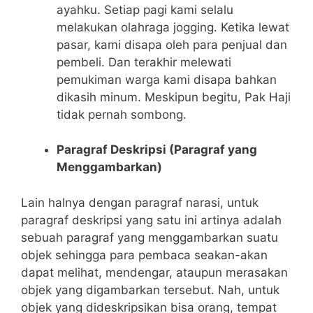
ayahku. Setiap pagi kami selalu
melakukan olahraga jogging. Ketika lewat
pasar, kami disapa oleh para penjual dan
pembeli. Dan terakhir melewati
pemukiman warga kami disapa bahkan
dikasih minum. Meskipun begitu, Pak Haji
tidak pernah sombong.
Paragraf Deskripsi (Paragraf yang
Menggambarkan)
Lain halnya dengan paragraf narasi, untuk
paragraf deskripsi yang satu ini artinya adalah
sebuah paragraf yang menggambarkan suatu
objek sehingga para pembaca seakan-akan
dapat melihat, mendengar, ataupun merasakan
objek yang digambarkan tersebut. Nah, untuk
objek yang dideskripsikan bisa orang, tempat