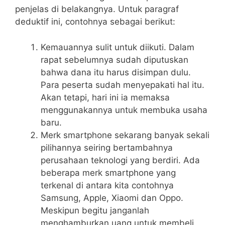
penjelas di belakangnya. Untuk paragraf
deduktif ini, contohnya sebagai berikut:
Kemauannya sulit untuk diikuti. Dalam
rapat sebelumnya sudah diputuskan
bahwa dana itu harus disimpan dulu.
Para peserta sudah menyepakati hal itu.
Akan tetapi, hari ini ia memaksa
menggunakannya untuk membuka usaha
baru.
Merk smartphone sekarang banyak sekali
pilihannya seiring bertambahnya
perusahaan teknologi yang berdiri. Ada
beberapa merk smartphone yang
terkenal di antara kita contohnya
Samsung, Apple, Xiaomi dan Oppo.
Meskipun begitu janganlah
menghamburkan uang untuk membeli