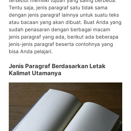
tersebut memiliki tujuan yang saling berbeda.
Tentu saja, jenis paragraf satu tidak sama
dengan jenis paragraf lainnya untuk suatu teks
atau bacaan yang akan dibuat. Buat Anda yang
sudah penasaran dengan berbagai macam
jenis paragraf yang ada, berikut ada beberapa
jenis-jenis paragraf beserta contohnya yang
bisa Anda pelajari.
Jenis Paragraf Berdasarkan Letak
Kalimat Utamanya