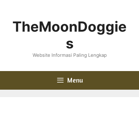
Skip
to
content
TheMoonDoggie
s
Website Informasi Paling Lengkap
Menu