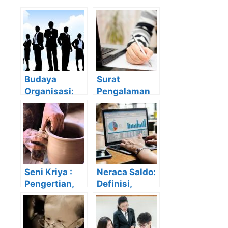
Budaya
Surat
Organisasi:
Pengalaman
Pengertian,
Kerja: Fungsi,
Fungsi, Jenis,
Struktur dan
Karakteristik
Contohnya
dan
contohnya
Seni Kriya :
Neraca Saldo:
Pengertian,
Definisi,
Sejarah,
Fungsi, Cara
Jenis, Fungsi
Membuat
dan
beserta