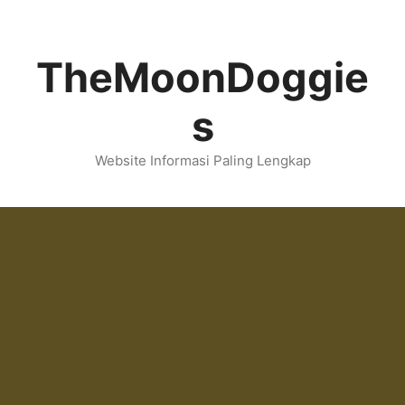
Skip
to
content
TheMoonDoggie
s
Website Informasi Paling Lengkap