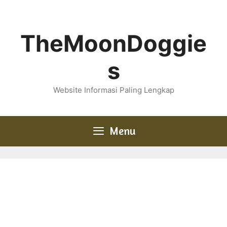
Skip
to
content
TheMoonDoggie
s
Website Informasi Paling Lengkap
Menu