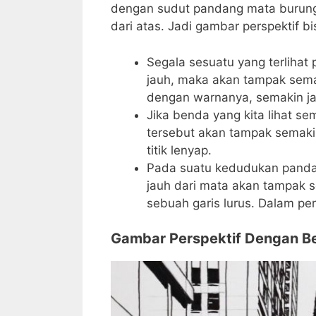
dengan sudut pandang mata burung 
dari atas. Jadi gambar perspektif bi
Segala sesuatu yang terliha
jauh, maka akan tampak semak
dengan warnanya, semakin j
Jika benda yang kita lihat s
tersebut akan tampak semakin 
titik lenyap.
Pada suatu kedudukan panda
jauh dari mata akan tampak sep
sebuah garis lurus. Dalam per
Gambar Perspektif Dengan Be