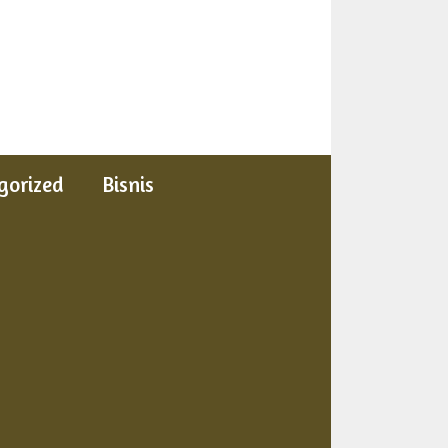
gorized
Bisnis