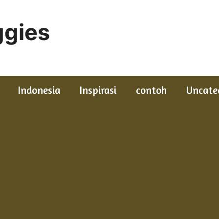
gies
Indonesia
Inspirasi
contoh
Uncate