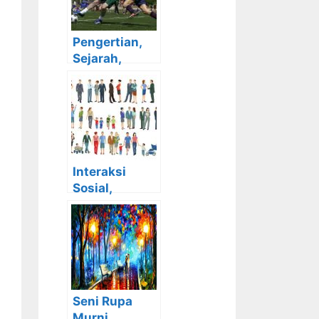
Teknik
Pembuatan
Pengertian,
Sejarah,
Teknik Dasar,
dan Peraturan
dalam
Permainan
Sepak Bola
Interaksi
Sosial,
Pengertian,
Syarat, Jenis,
Macam,
Contoh Dan
Gambar
Seni Rupa
Murni