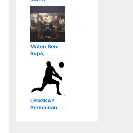
Lengkap /
Pengertian /
Fungsi / Jenis
/ Gambar /
Contoh
Materi Seni
Rupa,
Pengertian,
Fungsi, Jenis,
Contoh Dan
Penjelasanny
a
LENGKAP
Permainan
Bola Voli –
Teknik,
Peraturan,