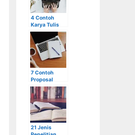
Hukum
4 Contoh
Karya Tulis
Ilmiah yang
Bisa Anda
Jadikan
Referensi
7 Contoh
Proposal
Usaha Kuliner,
Kerajinan dan
Lainnya
21 Jenis
Penelitian