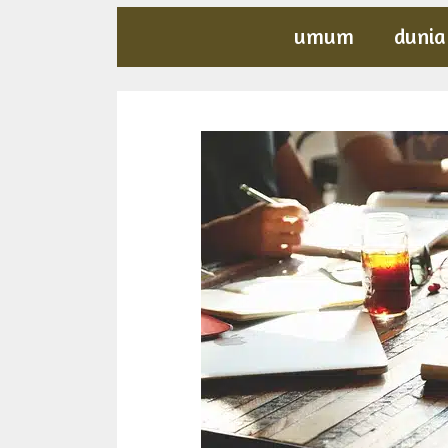
umum
dunia