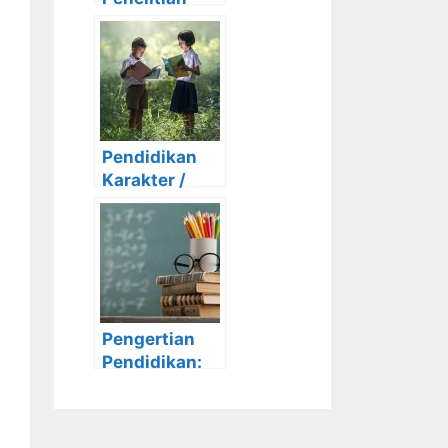
yang Bisa
Digunakan
Untuk
Mengerjakan
Tugas Akhir
Pendidikan
Karakter /
Pengertian,
Fungsi, Nilai
dan
Tujuannya
Pengertian
Pendidikan:
Definisi,
Tujuan,
Fungsi dan