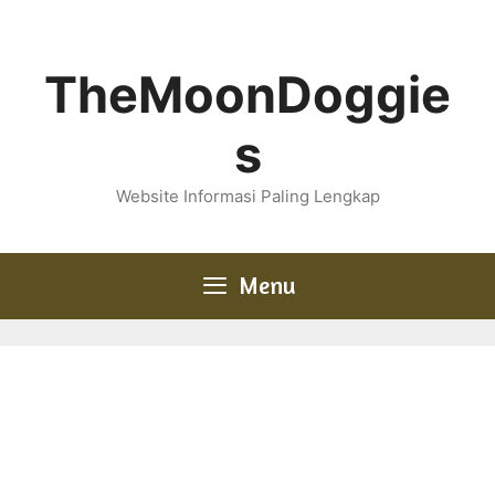
Skip
to
content
TheMoonDoggie
s
Website Informasi Paling Lengkap
Menu