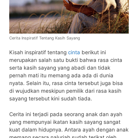
Cerita Inspiratif Tentang Kasih Sayang
Kisah inspiratif tentang
cinta
berikut ini
merupakan salah satu bukti bahwa rasa cinta
serta kasih sayang yang abadi dan tidak
pernah mati itu memang ada ada di dunia
nyata. Selain itu, rasa cinta tersebut juga bisa
di wujudkan meskipun pemilik dari rasa kasih
sayang tersebut kini sudah tiada.
Cerita ini terjadi pada seorang anak dan ayah
yang mempunyai ikatan kasih sayang sangat
kuat dalam hidupnya.
Antara ayah dengan anak
memang secara naluriah sudah terikat oleh