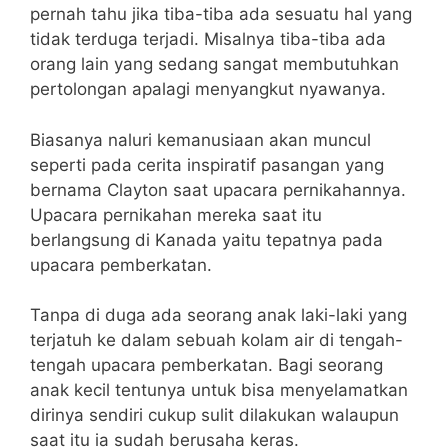
pernah tahu jika tiba-tiba ada sesuatu hal yang
tidak terduga terjadi. Misalnya tiba-tiba ada
orang lain yang sedang sangat membutuhkan
pertolongan apalagi menyangkut nyawanya.
Biasanya naluri kemanusiaan akan muncul
seperti pada cerita inspiratif pasangan yang
bernama Clayton saat upacara pernikahannya.
Upacara pernikahan mereka saat itu
berlangsung di Kanada yaitu tepatnya pada
upacara pemberkatan.
Tanpa di duga ada seorang anak laki-laki yang
terjatuh ke dalam sebuah kolam air di tengah-
tengah upacara pemberkatan. Bagi seorang
anak kecil tentunya untuk bisa menyelamatkan
dirinya sendiri cukup sulit dilakukan walaupun
saat itu ia sudah berusaha keras.