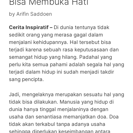
Bisa Membuka Hati
by
Arifin Saddoen
Cerita Inspiratif –
Di dunia tentunya tidak
sedikit orang yang merasa gagal dalam
menjalani kehidupannya. Hal tersebut bisa
terjadi karena sebuah rasa keputusasaan dan
semangat hidup yang hilang. Padahal yang
perlu kita semua pahami adalah segala hal yang
terjadi dalam hidup ini sudah menjadi takdir
sang pencipta.
Jadi, mengelaknya merupakan sesuatu hal yang
tidak bisa dilakukan. Manusia yang hidup di
dunia hanya tinggal menjalaninya dengan
usaha dan senantiasa memanjatkan doa.
Doa
tidak akan terkabul tanpa adanya usaha
sehingga diperlukan keseimbangan antara