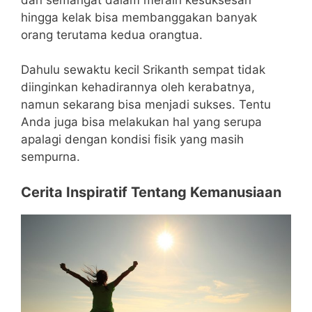
hingga kelak bisa membanggakan banyak
orang terutama kedua orangtua.
Dahulu sewaktu kecil Srikanth sempat tidak
diinginkan kehadirannya oleh kerabatnya,
namun sekarang bisa menjadi sukses. Tentu
Anda juga bisa melakukan hal yang serupa
apalagi dengan kondisi fisik yang masih
sempurna.
Cerita Inspiratif Tentang Kemanusiaan