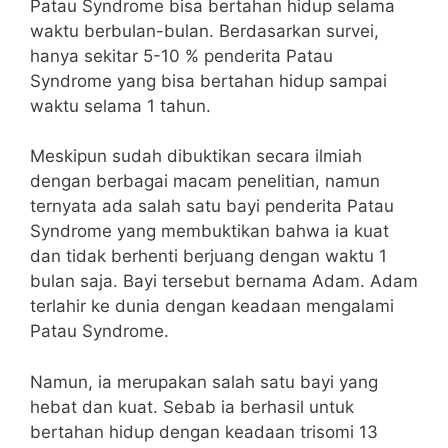
Patau Syndrome bisa bertahan hidup selama
waktu berbulan-bulan.
Berdasarkan survei,
hanya sekitar 5-10 % penderita Patau
Syndrome yang bisa bertahan hidup sampai
waktu selama 1 tahun.
Meskipun sudah dibuktikan secara ilmiah
dengan berbagai macam penelitian, namun
ternyata ada salah satu bayi penderita Patau
Syndrome yang membuktikan bahwa ia kuat
dan tidak berhenti berjuang dengan waktu 1
bulan saja. Bayi tersebut bernama Adam. Adam
terlahir ke dunia dengan keadaan mengalami
Patau Syndrome.
Namun, ia merupakan salah satu bayi yang
hebat dan kuat. Sebab ia berhasil untuk
bertahan hidup dengan keadaan trisomi 13