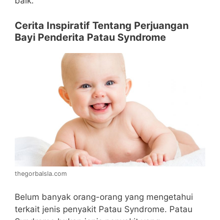
baik.
Cerita Inspiratif Tentang Perjuangan
Bayi Penderita Patau Syndrome
thegorbalsla.com
Belum banyak orang-orang yang mengetahui
terkait jenis penyakit Patau Syndrome.
Patau