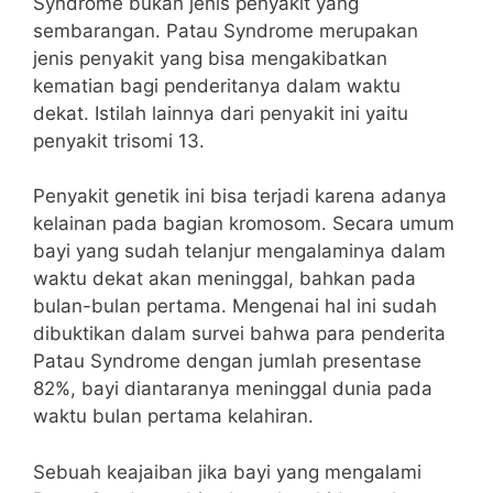
Syndrome bukan jenis penyakit yang
sembarangan. Patau Syndrome merupakan
jenis penyakit yang bisa mengakibatkan
kematian bagi penderitanya dalam waktu
dekat. Istilah lainnya dari penyakit ini yaitu
penyakit trisomi 13.
Penyakit genetik ini bisa terjadi karena adanya
kelainan pada bagian kromosom.
Secara umum
bayi yang sudah telanjur mengalaminya dalam
waktu dekat akan meninggal, bahkan pada
bulan-bulan pertama. Mengenai hal ini sudah
dibuktikan dalam survei bahwa para penderita
Patau Syndrome dengan jumlah presentase
82%, bayi diantaranya meninggal dunia pada
waktu bulan pertama kelahiran.
Sebuah keajaiban jika bayi yang mengalami