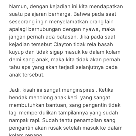
Namun, dengan kejadian ini kita mendapatkan
suatu pelajaran berharga. Bahwa pada saat
seseorang ingin menyelamatkan orang lain
apalagi berhubungan dengan nyawa, maka
jangan pernah ada batasan. Jika pada saat
kejadian tersebut Clayton tidak rela basah
kuyup dan tidak sigap masuk ke dalam kolam
demi sang anak, maka kita tidak akan pernah
tahu apa yang akan terjadi selanjutnya pada
anak tersebut.
Jadi, kisah ini sangat menginspirasi. Ketika
hendak menolong anak kecil yang sangat
membutuhkan bantuan, sang pengantin tidak
lagi memperdulikan tampilannya yang sudah
nampak rapi. Sudah tentu penampilan sang
pengantin akan rusak setelah masuk ke dalam
kolam renang.