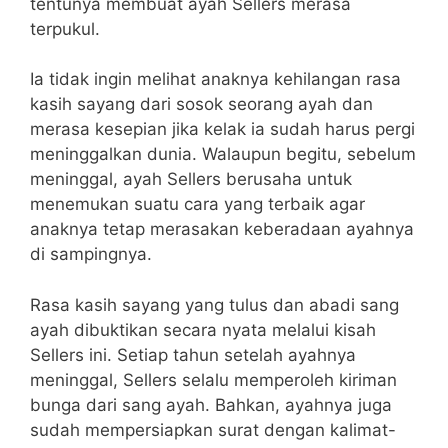
tentunya membuat ayah Sellers merasa
terpukul.
Ia tidak ingin melihat anaknya kehilangan rasa
kasih sayang dari sosok seorang ayah dan
merasa kesepian jika kelak ia sudah harus pergi
meninggalkan dunia. Walaupun begitu, sebelum
meninggal, ayah Sellers berusaha untuk
menemukan suatu cara yang terbaik agar
anaknya tetap merasakan keberadaan ayahnya
di sampingnya.
Rasa kasih sayang yang tulus dan abadi sang
ayah dibuktikan secara nyata melalui kisah
Sellers ini. Setiap tahun setelah ayahnya
meninggal, Sellers selalu memperoleh kiriman
bunga dari sang ayah. Bahkan, ayahnya juga
sudah mempersiapkan surat dengan kalimat-