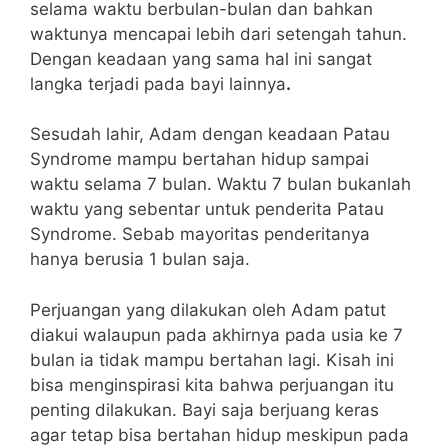
selama waktu berbulan-bulan dan bahkan
waktunya mencapai lebih dari setengah tahun.
Dengan keadaan yang sama hal ini sangat
langka terjadi pada bayi lainnya
.
Sesudah lahir, Adam dengan keadaan Patau
Syndrome mampu bertahan hidup sampai
waktu selama 7 bulan.
Waktu 7 bulan bukanlah
waktu yang sebentar untuk penderita Patau
Syndrome. Sebab mayoritas penderitanya
hanya berusia 1 bulan saja.
Perjuangan yang dilakukan oleh Adam patut
diakui walaupun pada akhirnya pada usia ke 7
bulan ia tidak mampu bertahan lagi.
Kisah ini
bisa menginspirasi kita bahwa perjuangan itu
penting dilakukan. Bayi saja berjuang keras
agar tetap bisa bertahan hidup meskipun pada