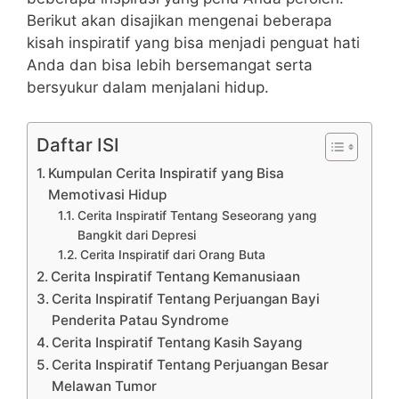
Berikut akan disajikan mengenai beberapa
kisah inspiratif yang bisa menjadi penguat hati
Anda dan bisa lebih bersemangat serta
bersyukur dalam menjalani hidup.
Daftar ISI
Kumpulan Cerita Inspiratif yang Bisa
Memotivasi Hidup
Cerita Inspiratif Tentang Seseorang yang
Bangkit dari Depresi
Cerita Inspiratif dari Orang Buta
Cerita Inspiratif Tentang Kemanusiaan
Cerita Inspiratif Tentang Perjuangan Bayi
Penderita Patau Syndrome
Cerita Inspiratif Tentang Kasih Sayang
Cerita Inspiratif Tentang Perjuangan Besar
Melawan Tumor