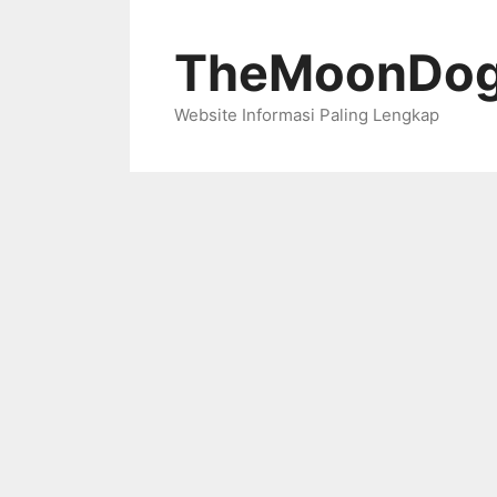
Skip
to
TheMoonDog
content
Website Informasi Paling Lengkap