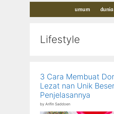
umum
dunia
Lifestyle
3 Cara Membuat Don
Lezat nan Unik Bese
Penjelasannya
by
Arifin Saddoen