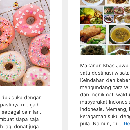
Makanan Khas Jawa T
satu destinasi wisat
Keindahan dan kebe
mengundang para wis
dan menikmati wakt
tidak suka dengan
masyarakat Indonesia
 pastinya menjadi
Indonesia. Memang, I
p sebagai cemilan.
keragaman suku deng
mbuat siapa saja
pula. Namun, di …
Re
 lagi donat juga