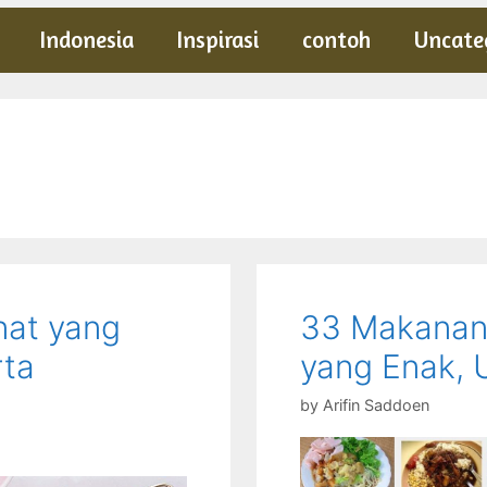
Indonesia
Inspirasi
contoh
Uncate
at yang
33 Makanan
rta
yang Enak, 
by
Arifin Saddoen