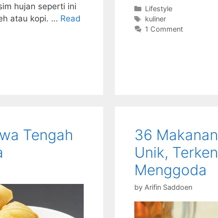
m hujan seperti ini
Categories
Lifestyle
eh atau kopi. …
Read
Tags
kuliner
1 Comment
awa Tengah
36 Makanan
a
Unik, Terke
Menggoda
by
Arifin Saddoen