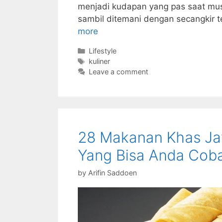
menjadi kudapan yang pas saat musi
sambil ditemani dengan secangkir t
more
Categories
Lifestyle
Tags
kuliner
Leave a comment
28 Makanan Khas J
Yang Bisa Anda Cob
by
Arifin Saddoen